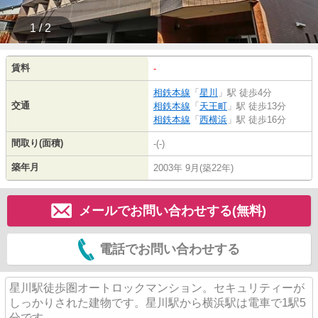
1 / 2
賃料
-
相鉄本線
「
星川
」駅 徒歩4分
交通
相鉄本線
「
天王町
」駅 徒歩13分
相鉄本線
「
西横浜
」駅 徒歩16分
間取り(面積)
-(-)
築年月
2003年 9月(築22年)
メールでお問い合わせする(無料)
電話でお問い合わせする
星川駅徒歩圏オートロックマンション。セキュリティーが
しっかりされた建物です。星川駅から横浜駅は電車で1駅5
分です。