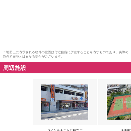
※地図上に表示される物件の位置は付近住所に所在することを表すものであり、実際の
物件所在地とは異なる場合がございます。
周辺施設
ロイヤルホスト洪福寺店
天王町