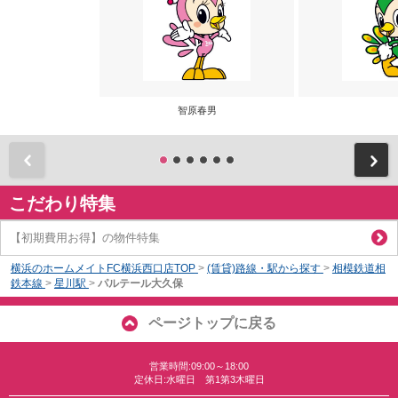
智原春男
前
こだわり特集
【初期費用お得】の物件特集
横浜のホームメイトFC横浜西口店TOP
>
(賃貸)路線・駅から探す
>
相模鉄道相
鉄本線
>
星川駅
>
パルテール大久保
ページトップに戻る
営業時間:09:00～18:00
定休日:水曜日 第1第3木曜日