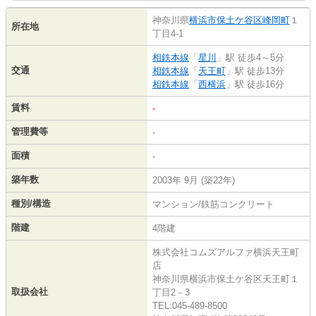
神奈川県
横浜市保土ケ谷区
峰岡町
１
所在地
丁目4-1
相鉄本線
「
星川
」駅 徒歩4～5分
交通
相鉄本線
「
天王町
」駅 徒歩13分
相鉄本線
「
西横浜
」駅 徒歩16分
賃料
-
管理費等
-
面積
-
築年数
2003年 9月 (築22年)
種別/構造
マンション/鉄筋コンクリート
階建
4階建
株式会社コムズアルファ横浜天王町
店
神奈川県横浜市保土ケ谷区天王町１
取扱会社
丁目2－3
TEL:045-489-8500