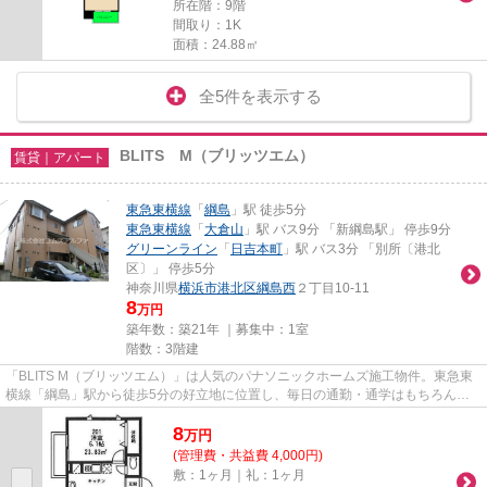
所在階：9階
間取り：1K
面積：24.88㎡
全5件を表示する
BLITS M（ブリッツエム）
賃貸｜アパート
東急東横線
「
綱島
」駅 徒歩5分
東急東横線
「
大倉山
」駅 バス9分 「新綱島駅」 停歩9分
グリーンライン
「
日吉本町
」駅 バス3分 「別所〔港北
区〕」 停歩5分
神奈川県
横浜市港北区
綱島西
２丁目10-11
8
万円
築年数：築21年 ｜募集中：
1室
階数：3階建
「BLITS M（ブリッツエム）」は人気のパナソニックホームズ施工物件。東急東
横線「綱島」駅から徒歩5分の好立地に位置し、毎日の通勤・通学はもちろん、
休日のお出かけにも便利な住環...
8
万
円
(管理費・共益費 4,000円)
敷：1ヶ月｜礼：1ヶ月