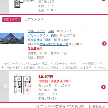
所在階：2階
間取り：1K
面積：23.83㎡
モダンテラス
賃貸｜テラス
ブルーライン
「
新羽
」駅 徒歩17分
グリーンライン
「
高田
」駅 徒歩20分
東急東横線
「
綱島
」駅 徒歩28分
神奈川県
横浜市港北区
新吉田東
８丁目8-23
15.9
万円
築年数：築1年 ｜募集中：
1室
階数：2階建
「モダンテラス」パナソニック施工。インターネット無料。ペット飼育は小型
犬、猫合計1匹まで応相談（敷金1ヶ月増額）。お風呂は広々１坪風呂、キッチン
はIH使用３口グリル付き、エア...
15.9
万
円
(管理費・共益費 4,000円)
敷：1ヶ月｜礼：1.5ヶ月
所在階：1-2階
間取り：3LDK
面積：73.49㎡
該当公開件数
4
棟 空き数
8
件
1-4
棟表示