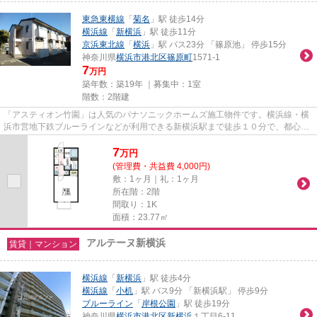
東急東横線
「
菊名
」駅 徒歩14分
横浜線
「
新横浜
」駅 徒歩11分
京浜東北線
「
横浜
」駅 バス23分 「篠原池」 停歩15分
神奈川県
横浜市港北区
篠原町
1571-1
7
万円
築年数：築19年 ｜募集中：
1室
階数：2階建
「アスティオン竹園」は人気のパナソニックホームズ施工物件です。横浜線・横
浜市営地下鉄ブルーラインなどが利用できる新横浜駅まで徒歩１０分で、都心方
面や横浜方面への移動にも便...
7
万
円
(管理費・共益費 4,000円)
敷：1ヶ月｜礼：1ヶ月
所在階：2階
間取り：1K
面積：23.77㎡
アルテーヌ新横浜
賃貸｜マンション
横浜線
「
新横浜
」駅 徒歩4分
横浜線
「
小机
」駅 バス9分 「新横浜駅」 停歩9分
ブルーライン
「
岸根公園
」駅 徒歩19分
神奈川県
横浜市港北区
新横浜
１丁目6-11