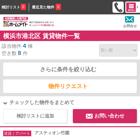
0
0
検討リスト
最近見た物件
お問合せ
横浜市港北区 賃貸物件一覧
4
該当物件
棟
8
空き数
件
さらに条件を絞り込む
物件リクエスト
チェックした物件をまとめて
検討リストに追加
お問い合わせ
アスティオン竹園
賃貸｜アパート