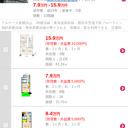
7.9
15.9
万円～
万円
築年数：築24年 ｜募集中：
5室
階数：10階建
アルテーヌ新横浜は、JR横浜線・東海道新幹線・横浜市営地下鉄ブルーライン・
相鉄新横浜線・東急新横浜線が乗り入れる「新横浜」駅を利用できる、交通利便
性に優れた立地です。横浜駅...
15.9
万
円
(管理費・共益費 10,000円)
敷：1ヶ月｜礼：1ヶ月
所在階：3階
間取り：2LDK
面積：61.24㎡
7.9
万
円
(管理費・共益費 5,000円)
敷：1ヶ月｜礼：1ヶ月
所在階：8階
間取り：1K
面積：22.70㎡
8.4
万
円
(管理費・共益費 5,000円)
敷：1ヶ月｜礼：1ヶ月