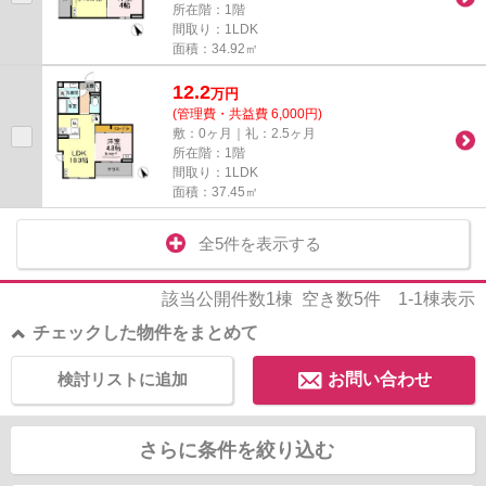
所在階：1階
間取り：1LDK
面積：34.92㎡
12.2
万
円
(管理費・共益費 6,000円)
敷：0ヶ月｜礼：2.5ヶ月
所在階：1階
間取り：1LDK
面積：37.45㎡
全5件を表示する
該当公開件数
1
棟 空き数
5
件
1-1
棟表示
チェックした物件をまとめて
検討リストに追加
お問い合わせ
さらに条件を絞り込む