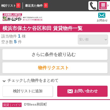
0
0
検討リスト
最近見た物件
お問合せ
横浜市保土ケ谷区和田 賃貸物件一覧
1
該当物件
棟
5
空き数
件
さらに条件を絞り込む
物件リクエスト
チェックした物件をまとめて
検討リストに追加
お問い合わせ
D'Bless和田町
賃貸｜ハイツ