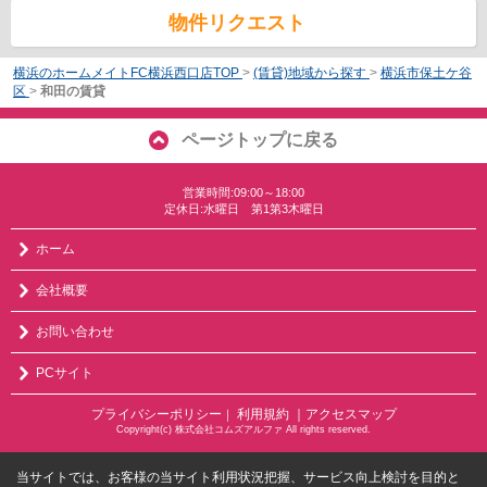
物件リクエスト
横浜のホームメイトFC横浜西口店TOP
>
(賃貸)地域から探す
>
横浜市保土ケ谷
区
>
和田の賃貸
ページトップに戻る
営業時間:09:00～18:00
定休日:水曜日 第1第3木曜日
ホーム
会社概要
お問い合わせ
PCサイト
プライバシーポリシー
利用規約
｜アクセスマップ
｜
Copyright(c) 株式会社コムズアルファ All rights reserved.
当サイトでは、お客様の当サイト利用状況把握、サービス向上検討を目的と