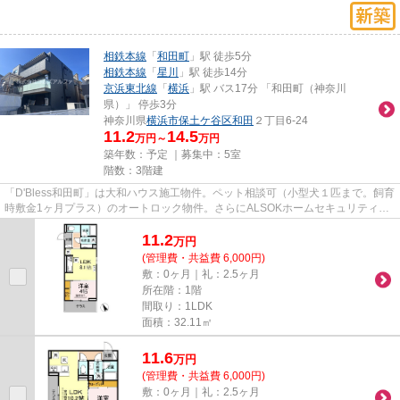
相鉄本線
「
和田町
」駅 徒歩5分
相鉄本線
「
星川
」駅 徒歩14分
京浜東北線
「
横浜
」駅 バス17分 「和田町（神奈川
県）」 停歩3分
神奈川県
横浜市保土ケ谷区
和田
２丁目6-24
11.2
14.5
万円～
万円
築年数：予定 ｜募集中：
5室
階数：3階建
「D'Bless和田町」は大和ハウス施工物件。ペット相談可（小型犬１匹まで。飼育
時敷金1ヶ月プラス）のオートロック物件。さらにALSOKホームセキュリティ導
入、カードキー、TVイン...
11.2
万
円
(管理費・共益費 6,000円)
敷：0ヶ月｜礼：2.5ヶ月
所在階：1階
間取り：1LDK
面積：32.11㎡
11.6
万
円
(管理費・共益費 6,000円)
敷：0ヶ月｜礼：2.5ヶ月