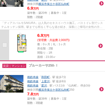
神奈川県
横浜市保土ケ谷区
仏向町
6.9
万円
築年数：築20年 ｜募集中：
1室
階数：2階建
「ディアスパルモSAKURA」は人気のセキスイハウス施工。バストイレ別でシス
テムキッチン採用。駅までも明るく平らな道が続き、深夜にご帰宅の女性の方で
もご安心です。
6.9
万
円
(管理費・共益費 2,000円)
敷：0ヶ月｜礼：1ヶ月
所在階：2階
間取り：1R
面積：23.00㎡
ブルーカーサ250-Ⅰ
賃貸｜マンション
相鉄本線
「
和田町
」駅 徒歩7分
相鉄本線
「
上星川
」駅 徒歩9分
相鉄本線
「
星川
」駅 バス11分 「仏向町」 停歩3分
神奈川県
横浜市保土ケ谷区
仏向町
250
7.8
万円
築年数：築38年 ｜募集中：
1室
階数：3階建