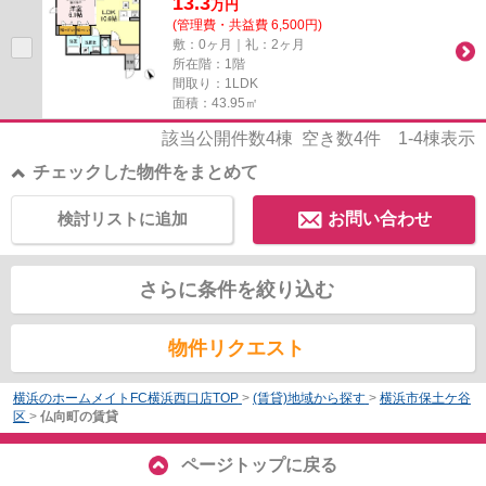
13.3
万
円
(管理費・共益費 6,500円)
敷：0ヶ月｜礼：2ヶ月
所在階：1階
間取り：1LDK
面積：43.95㎡
該当公開件数
4
棟 空き数
4
件
1-4
棟表示
チェックした物件をまとめて
検討リストに追加
お問い合わせ
さらに条件を絞り込む
物件リクエスト
横浜のホームメイトFC横浜西口店TOP
>
(賃貸)地域から探す
>
横浜市保土ケ谷
区
>
仏向町の賃貸
ページトップに戻る