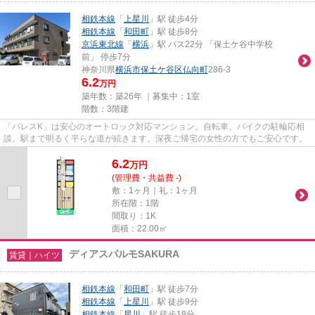
相鉄本線
「
上星川
」駅 徒歩4分
相鉄本線
「
和田町
」駅 徒歩8分
京浜東北線
「
横浜
」駅 バス22分 「保土ケ谷中学校
前」 停歩7分
神奈川県
横浜市保土ケ谷区
仏向町
286-3
6.2
万円
築年数：築26年 ｜募集中：
1室
階数：3階建
「パレスK」は安心のオートロック対応マンション。自転車、バイクの駐輪応相
談。駅まで明るく平らな道が続きます。深夜ご帰宅の女性の方でもご安心です。
6.2
万
円
(管理費・共益費 -)
敷：1ヶ月｜礼：1ヶ月
所在階：1階
間取り：1K
面積：22.00㎡
ディアスパルモSAKURA
賃貸｜ハイツ
相鉄本線
「
和田町
」駅 徒歩7分
相鉄本線
「
上星川
」駅 徒歩9分
相鉄本線
「
星川
」駅 徒歩18分