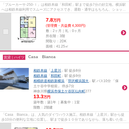
「ブルーカーサ-250-Ⅰ」は相鉄本線「和田町」駅まで徒歩7分の好立地。横浜駅
へは相鉄本線利用でスムーズにアクセスでき、通勤・通学はもちろん、ショッピ
ングやレジャーにも便利です。...
7.8
万
円
(管理費・共益費 4,300円)
敷：2ヶ月｜礼：0ヶ月
所在階：3階
間取り：2DK
面積：41.25㎡
Casa Bianca
賃貸｜ハイツ
相鉄本線
「
上星川
」駅 徒歩8分
相鉄本線
「
和田町
」駅 徒歩9分
相模鉄道相鉄新横浜
「
羽沢横浜国大
」駅 バス10分 「保
土ケ谷中学校前」 停歩7分
神奈川県
横浜市保土ケ谷区
仏向町
277
13.3
万円
築年数：築1年 ｜募集中：
1室
階数：2階建
「Casa Bianca」は、人気のダイワハウス施工。相鉄本線「上星川」駅から徒
歩10分の便利な立地に位置し、駅まで徒歩１０分でありながら、落ち着いた住環
境が広がるエリアにあり、通勤...