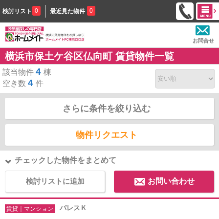
0
0
検討リスト
最近見た物件
お問合せ
横浜市保土ケ谷区仏向町 賃貸物件一覧
4
該当物件
棟
4
空き数
件
さらに条件を絞り込む
物件リクエスト
チェックした物件をまとめて
検討リストに追加
お問い合わせ
パレスＫ
賃貸｜マンション