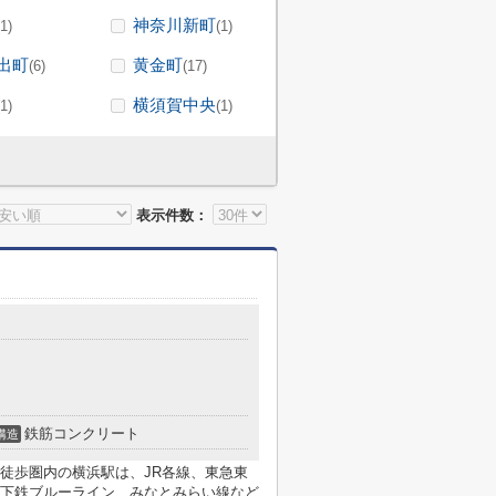
神奈川新町
(1)
(1)
出町
黄金町
(6)
(17)
横須賀中央
(1)
(1)
表示件数：
鉄筋コンクリート
構造
徒歩圏内の横浜駅は、JR各線、東急東
下鉄ブルーライン、みなとみらい線など