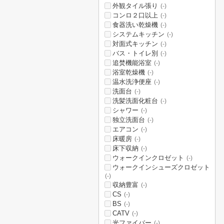
外観タイル張り
(-)
コンロ２口以上
(-)
食器洗い乾燥機
(-)
システムキッチン
(-)
対面式キッチン
(-)
バス・トイレ別
(-)
追焚機能浴室
(-)
浴室乾燥機
(-)
温水洗浄便座
(-)
洗面台
(-)
洗髪洗面化粧台
(-)
シャワー
(-)
独立洗面台
(-)
エアコン
(-)
床暖房
(-)
床下収納
(-)
ウォークインクロゼット
(-)
ウォークインシューズクロゼット
(-)
収納豊富
(-)
CS
(-)
BS
(-)
CATV
(-)
光ファイバー
(-)