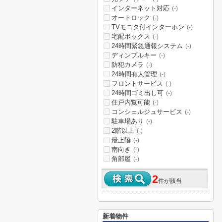
インターネット対応
(-)
オートロック
(-)
TVモニタ付インターホン
(-)
宅配ボックス
(-)
24時間緊急通報システム
(-)
ディンプルキー
(-)
防犯カメラ
(-)
24時間有人管理
(-)
フロントサービス
(-)
24時間ゴミ出し可
(-)
住戸内覧可能
(-)
コンシェルジュサービス
(-)
駐車場あり
(-)
2階以上
(-)
最上階
(-)
南向き
(-)
角部屋
(-)
2
件が該当
新着物件