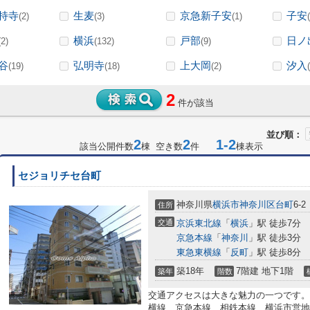
持寺
生麦
京急新子安
子安
(2)
(3)
(1)
横浜
戸部
日ノ
(2)
(132)
(9)
谷
弘明寺
上大岡
汐入
(19)
(18)
(2)
2
件が該当
並び順：
2
2
1-2
該当公開件数
棟 空き数
件
棟表示
セジョリチセ台町
神奈川県
横浜市神奈川区
台町
6-2
住所
交通
京浜東北線
「
横浜
」駅 徒歩7分
京急本線
「
神奈川
」駅 徒歩3分
東急東横線
「
反町
」駅 徒歩8分
築18年
7階建 地下1階
築年
階数
交通アクセスは大きな魅力の一つです。
横線、京急本線、相鉄本線、横浜市営地