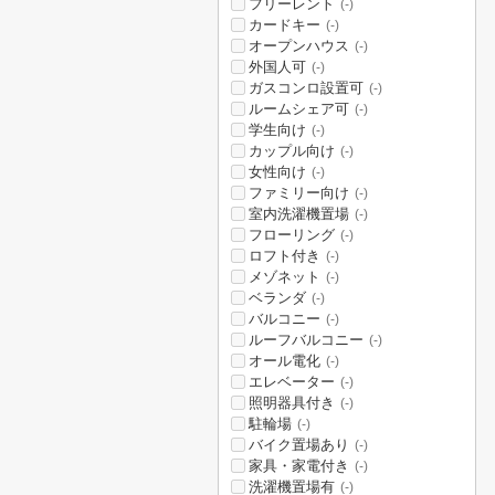
フリーレント
(-)
カードキー
(-)
オープンハウス
(-)
外国人可
(-)
ガスコンロ設置可
(-)
ルームシェア可
(-)
学生向け
(-)
カップル向け
(-)
女性向け
(-)
ファミリー向け
(-)
室内洗濯機置場
(-)
フローリング
(-)
ロフト付き
(-)
メゾネット
(-)
ベランダ
(-)
バルコニー
(-)
ルーフバルコニー
(-)
オール電化
(-)
エレベーター
(-)
照明器具付き
(-)
駐輪場
(-)
バイク置場あり
(-)
家具・家電付き
(-)
洗濯機置場有
(-)