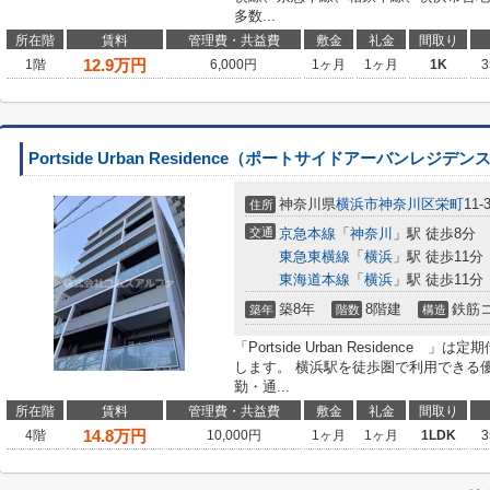
多数...
所在階
賃料
管理費・共益費
敷金
礼金
間取り
12.9
万円
1階
6,000円
1ヶ月
1ヶ月
1K
3
Portside Urban Residence（ポートサイドアーバンレジデン
神奈川県
横浜市神奈川区
栄町
11-
住所
交通
京急本線
「
神奈川
」駅 徒歩8分
東急東横線
「
横浜
」駅 徒歩11分
東海道本線
「
横浜
」駅 徒歩11分
築8年
8階建
鉄筋
築年
階数
構造
「Portside Urban Residenc
します。 横浜駅を徒歩圏で利用できる
勤・通...
所在階
賃料
管理費・共益費
敷金
礼金
間取り
14.8
万円
4階
10,000円
1ヶ月
1ヶ月
1LDK
3