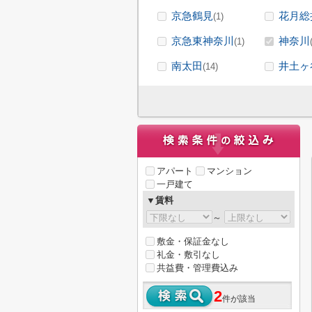
京急鶴見
花月総
(1)
京急東神奈川
神奈川
(1)
南太田
井土ヶ
(14)
アパート
マンション
一戸建て
▼賃料
～
敷金・保証金なし
礼金・敷引なし
共益費・管理費込み
2
件が該当