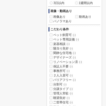
3日以内
1週間以内
画像・動画あり
画像あり
動画あり
パノラマあり
こだわり条件
ペット飼育可
(-)
ペット専用設備
(-)
楽器相談
(-)
陽当り良好
(-)
閑静な住宅地
(-)
デザイナーズ
(-)
リノベーション済
(-)
保証人不要
(-)
事務所可
(-)
２人入居可
(-)
バリアフリー
(-)
分割可
(-)
分譲タイプ
(-)
管理人常駐
(-)
眺望良好
(-)
二世帯住宅
(-)