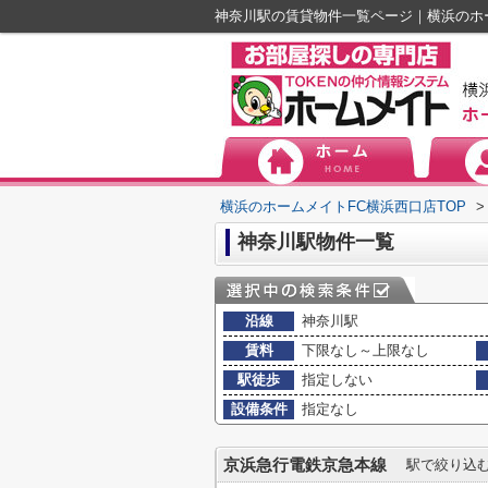
神奈川駅の賃貸物件一覧ページ｜横浜のホ
横浜のホームメイトFC横浜西口店TOP
>
神奈川駅物件一覧
沿線
神奈川駅
賃料
下限なし～上限なし
駅徒歩
指定しない
設備条件
指定なし
京浜急行電鉄京急本線
駅で絞り込