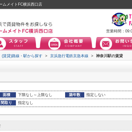
ームメイトFC横浜西口店
営業時間：09:0
(賃貸)路線・駅から探す
>
京浜急行電鉄京急本線
>
神奈川駅の賃貸
面積
下限なし～上限なし
築年数
指定しない
間取り
指定なし
む