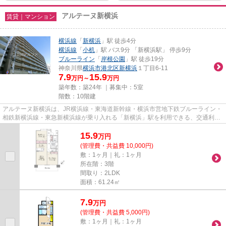
アルテーヌ新横浜
賃貸｜マンション
横浜線
「
新横浜
」駅 徒歩4分
横浜線
「
小机
」駅 バス9分 「新横浜駅」 停歩9分
ブルーライン
「
岸根公園
」駅 徒歩19分
神奈川県
横浜市港北区
新横浜
１丁目6-11
7.9
15.9
万円～
万円
築年数：築24年 ｜募集中：
5室
階数：10階建
アルテーヌ新横浜は、JR横浜線・東海道新幹線・横浜市営地下鉄ブルーライン・
相鉄新横浜線・東急新横浜線が乗り入れる「新横浜」駅を利用できる、交通利便
性に優れた立地です。横浜駅...
15.9
万
円
(管理費・共益費 10,000円)
敷：1ヶ月｜礼：1ヶ月
所在階：3階
間取り：2LDK
面積：61.24㎡
7.9
万
円
(管理費・共益費 5,000円)
敷：1ヶ月｜礼：1ヶ月