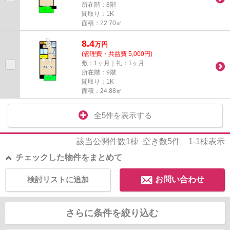
所在階：8階
間取り：1K
面積：22.70㎡
8.4
万
円
(管理費・共益費 5,000円)
敷：1ヶ月｜礼：1ヶ月
所在階：9階
間取り：1K
面積：24.88㎡
全5件を表示する
該当公開件数
1
棟 空き数
5
件
1-1
棟表示
チェックした物件をまとめて
検討リストに追加
お問い合わせ
さらに条件を絞り込む