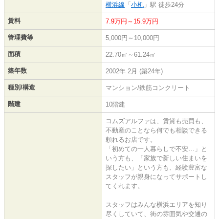
横浜線
「
小机
」駅 徒歩24分
賃料
7.9万円～15.9万円
管理費等
5,000円～10,000円
面積
22.70㎡～61.24㎡
築年数
2002年 2月 (築24年)
種別/構造
マンション/鉄筋コンクリート
階建
10階建
コムズアルファは、賃貸も売買も、
不動産のことなら何でも相談できる
頼れるお店です。
「初めての一人暮らしで不安…」と
いう方も、「家族で新しい住まいを
探したい」という方も、経験豊富な
スタッフが親身になってサポートし
てくれます。
スタッフはみんな横浜エリアを知り
尽くしていて、街の雰囲気や交通の