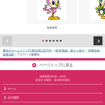
智原春男
前
横浜のホームメイトFC横浜西口店TOP
>
(賃貸)路線・駅から探す
>
JR横浜線
>
新横浜駅
>
アルテーヌ新横浜
ページトップに戻る
営業時間:09:00～18:00
定休日:水曜日 第1第3木曜日
ホーム
会社概要