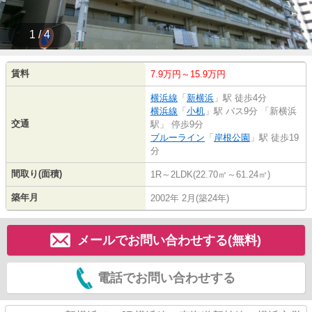
1 / 4
賃料
7.9万円～15.9万円
横浜線
「
新横浜
」駅 徒歩4分
横浜線
「
小机
」駅 バス9分 「新横浜
交通
駅」 停歩9分
ブルーライン
「
岸根公園
」駅 徒歩19
分
間取り(面積)
1R～2LDK(22.70㎡～61.24㎡)
築年月
2002年 2月(築24年)
メールでお問い合わせする(無料)
電話でお問い合わせする