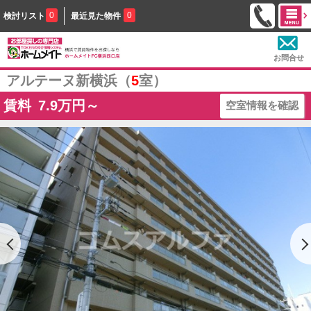
0
0
検討リスト
最近見た物件
お問合せ
アルテーヌ新横浜（
5
室）
賃料
7.9
万円～
空室情報を確認