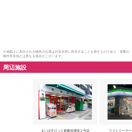
※地図上に表示される物件の位置は付近住所に所在することを表すものであり、実際の
物件所在地とは異なる場合がございます。
周辺施設
まいばすけっと新横浜環状２号店
ファミリーマー