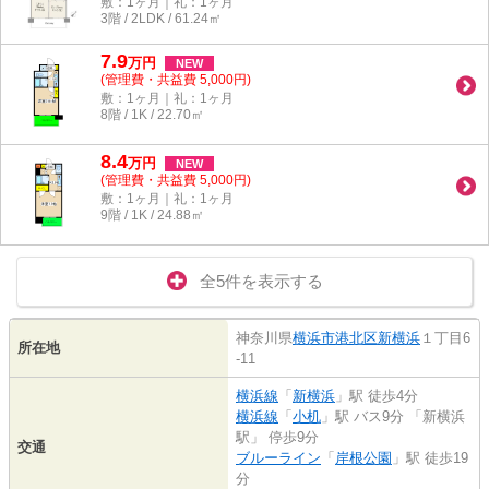
敷：1ヶ月｜礼：1ヶ月
3階 / 2LDK / 61.24㎡
7.9
万
円
NEW
(管理費・共益費 5,000円)
敷：1ヶ月｜礼：1ヶ月
8階 / 1K / 22.70㎡
8.4
万
円
NEW
(管理費・共益費 5,000円)
敷：1ヶ月｜礼：1ヶ月
9階 / 1K / 24.88㎡
全5件を表示する
神奈川県
横浜市港北区
新横浜
１丁目6
所在地
-11
横浜線
「
新横浜
」駅 徒歩4分
横浜線
「
小机
」駅 バス9分 「新横浜
駅」 停歩9分
交通
ブルーライン
「
岸根公園
」駅 徒歩19
分