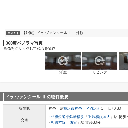
【外観】ドゥ ヴァンクール Ⅱ 外観
コメント
360度パノラマ写真
画像をクリックして視点を操作
洋室
リビング
ドゥ ヴァンクール Ⅱ
の物件概要
所在地
神奈川県
横浜市神奈川区
羽沢南
２丁目40-30
相模鉄道相鉄新横浜
「
羽沢横浜国大
」駅 徒歩
交通
相鉄本線
「
西谷
」駅 徒歩30分