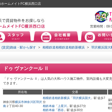
のホームメイトFC横浜西口店
営業時間：09:0
(賃貸)路線・駅から探す
>
相模鉄道相模鉄道相鉄新横浜
>
羽沢横浜国大
ドゥ ヴァンクール Ⅱ
「ドゥ ヴァンクール Ⅱ」は人気の大和ハウス施工物件。室内設備も大変
できます。
所在地
交通
相模鉄道相鉄新横浜
「
羽沢横浜国大
」駅 徒歩7
築
神奈川県
横浜市神奈川区
羽沢
分
3
南
２丁目40-30
相鉄本線
「
上星川
」駅 徒歩27分
軽
相鉄本線
「
西谷
」駅 徒歩30分