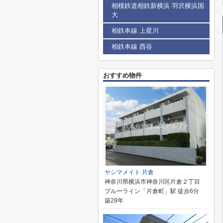
相模鉄道相鉄新横浜 羽沢横浜国
大
相鉄本線 上星川
相鉄本線 西谷
おすすめ物件
ヤシマメイト 片倉
神奈川県横浜市神奈川区片倉２丁目
ブルーライン「片倉町」駅 徒歩6分
築28年