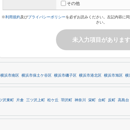
その他
※
利用規約
及び
プライバシーポリシー
を必ずお読みください。左記内容に同
さい。
未入力項目がありま
横浜市南区
横浜市保土ケ谷区
横浜市磯子区
横浜市港北区
横浜市旭区
横
ツ沢東町
片倉
三ツ沢上町
松ケ丘
羽沢町
神奈川
栄町
台町
反町
高島台