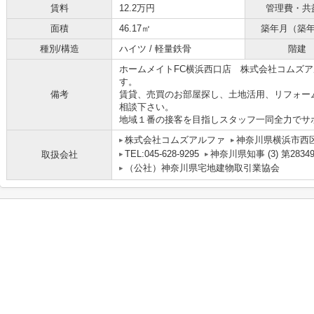
賃料
12.2万円
管理費・共
面積
46.17㎡
築年月（築
種別/構造
ハイツ / 軽量鉄骨
階建
ホームメイトFC横浜西口店 株式会社コムズ
す。
備考
賃貸、売買のお部屋探し、土地活用、リフォー
相談下さい。
地域１番の接客を目指しスタッフ一同全力でサ
株式会社コムズアルファ
神奈川県横浜市西
TEL:045-628-9295
神奈川県知事 (3) 第2834
取扱会社
（公社）神奈川県宅地建物取引業協会