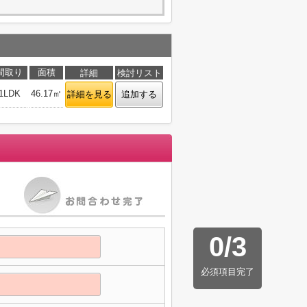
間取り
面積
詳細
検討リスト
1LDK
46.17㎡
詳細を見る
追加する
0
/
3
必須項目完了