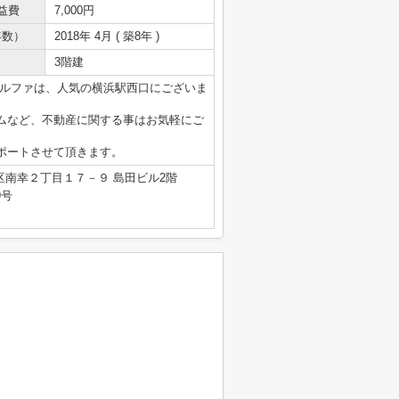
益費
7,000円
年数）
2018年 4月 ( 築8年 )
3階建
アルファは、人気の横浜駅西口にございま
ムなど、不動産に関する事はお気軽にご
ポートさせて頂きます。
区南幸２丁目１７－９ 島田ビル2階
9号