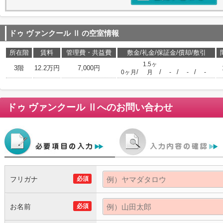
ドゥ ヴァンクール Ⅱ
の空室情報
所在階
賃料
管理費・共益費
敷金/礼金/保証金/償却/敷引
1.5ヶ
3階
12.2万円
7,000円
/
/
/
/
0ヶ月
月
-
-
-
ドゥ ヴァンクール Ⅱ
へのお問い合わせ
フリガナ
必須
お名前
必須