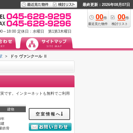
最終更新：2026年08月07日
00
00
件
件
最近見た物件
検討リスト
0～18:00
定休日：水曜日 第1第3木曜日
駅
>
ドゥ ヴァンクール Ⅱ
充実です。インターネットも無料でご利用
建物
空室情報へ
8年
階建
量鉄骨