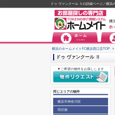
ドゥ ヴァンクール Ⅱの詳細ページ／横浜
横浜のホームメイトFC横浜西口店TOP
>
ドゥ ヴァンクール Ⅱ
▼ご希望の物件をお探しします
同じエリアの物件
横浜市神奈川区
羽沢南