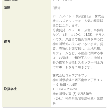
階建
2階建
ホームメイトFC横浜西口店 株式会
社コムズアルファは、人気の横浜駅
西口にございます。
分譲賃貸、ペット可、店舗、事務所
など、１K、１LDK、２LDK、テラス
ハウス、戸建まで横浜市内を中心に
備考
神奈川近郊の扱いがございます。賃
貸、売買のお部屋探し、土地活用、
リフォームなど、不動産に関する事
は、お気軽にご相談下さい。地域１
番の接客を目指しスタッフ一同全力
でサポートさせて頂きます。
株式会社コムズアルファ
神奈川県横浜市西区南幸２丁目１７
－９ 島田ビル2階
取扱会社
TEL:045-628-9295
神奈川県知事 (3) 第28349号
（公社）神奈川県宅地建物取引業協
会