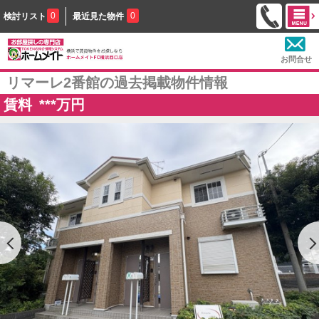
0
0
検討リスト
最近見た物件
お問合せ
リマーレ2番館の過去掲載物件情報
賃料
***
万円