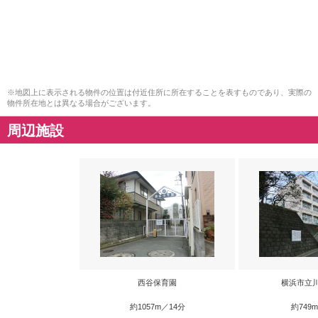
※地図上に表示される物件の位置は付近住所に所在することを表すものであり、実際の
物件所在地とは異なる場合がございます。
周辺施設
西谷保育園
横浜市立
約1057m／14分
約749