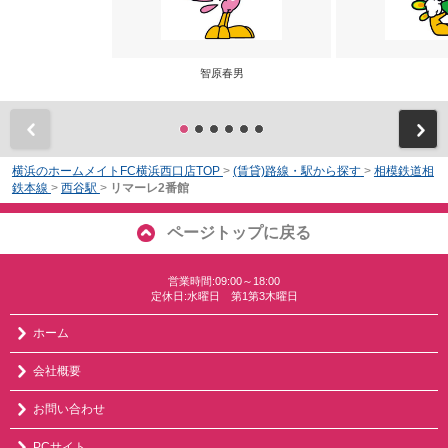
智原春男
前
横浜のホームメイトFC横浜西口店TOP
>
(賃貸)路線・駅から探す
>
相模鉄道相
鉄本線
>
西谷駅
>
リマーレ2番館
ページトップに戻る
営業時間:09:00～18:00
定休日:水曜日 第1第3木曜日
ホーム
会社概要
お問い合わせ
PCサイト