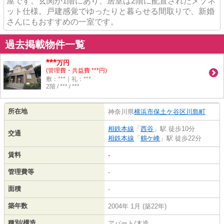
屋です。玄関が1階にあり、居室は2階に配置されたメゾネ
ット仕様。戸建感覚でゆったりと暮らせる間取りで、新婚
さんにもおすすめの一室です。
過去掲載物件一覧
***
万円
(管理費・共益費 ***円)
敷：***｜礼：***
2階 / *** / ***
所在地
神奈川県
横浜市保土ケ谷区
川島町
相鉄本線
「
西谷
」駅 徒歩10分
交通
相鉄本線
「
鶴ケ峰
」駅 徒歩22分
賃料
-
管理費等
-
面積
-
築年数
2004年 1月 (築22年)
種別/構造
アパート/木造