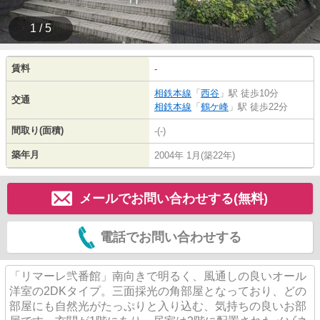
1 / 5
賃料
-
相鉄本線
「
西谷
」駅 徒歩10分
交通
相鉄本線
「
鶴ケ峰
」駅 徒歩22分
間取り(面積)
-(-)
築年月
2004年 1月(築22年)
メールでお問い合わせする(無料)
電話でお問い合わせする
「リマーレ弐番館」南向きで明るく、風通しの良いオール
洋室の2DKタイプ。三面採光の角部屋となっており、どの
部屋にも自然光がたっぷりと入り込む、気持ちの良いお部