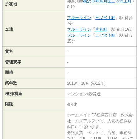
神奈川県
横浜市神奈川区
三ツ沢上町
3
所在地
0-19
ブルーライン
「
三ツ沢上町
」駅 徒歩
7分
交通
ブルーライン
「
片倉町
」駅 徒歩16分
ブルーライン
「
三ツ沢下町
」駅 徒歩
15分
賃料
-
管理費等
-
面積
-
築年数
2013年 10月 (築12年)
種別/構造
マンション/鉄骨造
階建
4階建
ホームメイトFC横浜西口店 株式会
社コムズアルファは、人気の横浜駅
西口にございます。
分譲賃貸、ペット可、店舗、事務所
など、１K、１LDK、２LDK、テラス