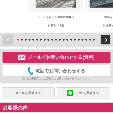
セブンイレブン横浜片倉町店
横浜国
約357m／5分
約1865
前
メールでお問い合わせする(無料)
電話でお問い合わせする
現況の確認はお気軽にお問い合わせください。
メールで共有する
LINEで共有する
お客様の声