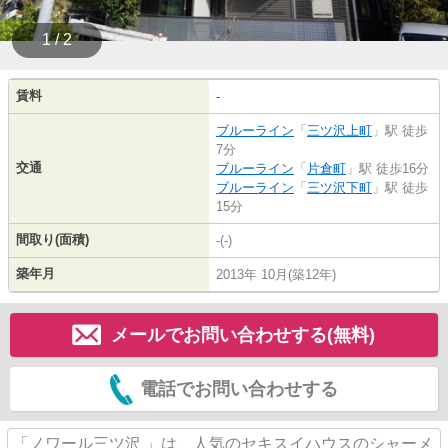
1 / 2
賃料
-
ブルーライン
「
三ツ沢上町
」駅 徒歩
7分
交通
ブルーライン
「
片倉町
」駅 徒歩16分
ブルーライン
「
三ツ沢下町
」駅 徒歩
15分
間取り(面積)
-(-)
築年月
2013年 10月(築12年)
メールでお問い合わせする(無料)
電話でお問い合わせする
「ノワール三ツ沢 」は、人気のセキスイハウスのシャーメ