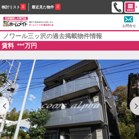
0
0
検討リスト
最近見た物件
お問合せ
ノワール三ッ沢の過去掲載物件情報
賃料
***
万円