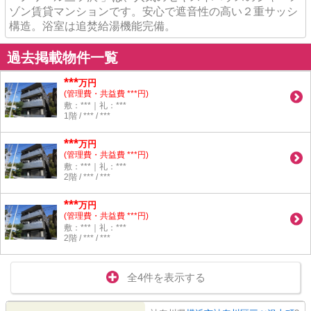
ゾン賃貸マンションです。安心で遮音性の高い２重サッシ
構造。浴室は追焚給湯機能完備。
過去掲載物件一覧
***
万円
(管理費・共益費 ***円)
敷：***｜礼：***
1階 / *** / ***
***
万円
(管理費・共益費 ***円)
敷：***｜礼：***
2階 / *** / ***
***
万円
(管理費・共益費 ***円)
敷：***｜礼：***
2階 / *** / ***
全4件を表示する