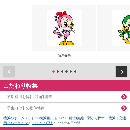
智原春男
前
こだわり特集
【初期費用お得】の物件特集
【学生向け】の物件特集
横浜のホームメイトFC横浜西口店TOP
>
(賃貸)路線・駅から探す
>
横浜市交通
局ブルーライン
>
三ツ沢上町駅
>
ノワール三ッ沢