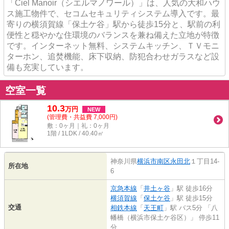
「Ciel Manoir（シエルマノワール）」は、人気の大和ハウ
ス施工物件で、セコムセキュリティシステム導入です。最
寄りの横須賀線「保土ケ谷」駅から徒歩15分と、駅前の利
便性と穏やかな住環境のバランスを兼ね備えた立地が特徴
です。インターネット無料、システムキッチン、ＴＶモニ
ターホン、追焚機能、床下収納、防犯合わせガラスなど設
備も充実しています。
空室一覧
10.3
万
円
NEW
(管理費・共益費 7,000円)
敷：0ヶ月｜礼：0ヶ月
1階 / 1LDK / 40.40㎡
神奈川県
横浜市南区
永田北
１丁目14-
所在地
6
京急本線
「
井土ヶ谷
」駅 徒歩16分
横須賀線
「
保土ケ谷
」駅 徒歩15分
交通
相鉄本線
「
天王町
」駅 バス5分 「八
幡橋（横浜市保土ケ谷区）」 停歩11
分