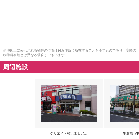
※地図上に表示される物件の位置は付近住所に所在することを表すものであり、実際の
物件所在地とは異なる場合がございます。
周辺施設
クリエイト横浜永田北店
生鮮館TAI