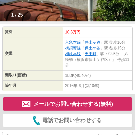
1 / 25
賃料
10.3万円
京急本線
「
井土ヶ谷
」駅 徒歩16分
横須賀線
「
保土ケ谷
」駅 徒歩15分
交通
相鉄本線
「
天王町
」駅 バス5分 「八
幡橋（横浜市保土ケ谷区）」 停歩11
分
間取り(面積)
1LDK(40.40㎡)
築年月
2016年 6月(築10年)
メールでお問い合わせする(無料)
電話でお問い合わせする