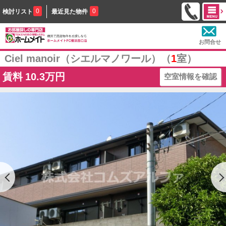
0
0
検討リスト
最近見た物件
お問合せ
Ciel manoir（シエルマノワール）（
1
室）
賃料
10.3万円
空室情報を確認