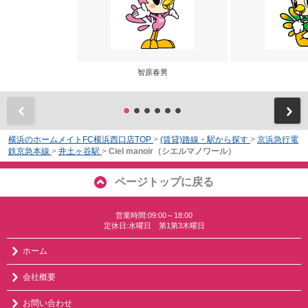
智原春男
前
横浜のホームメイトFC横浜西口店TOP
>
(賃貸)路線・駅から探す
>
京浜急行電
鉄京急本線
>
井土ヶ谷駅
>
Ciel manoir（シエルマノワール）
ページトップに戻る
営業時間:09:00～18:00
定休日:水曜日 第1第3木曜日
ホーム
会社概要
お問い合わせ