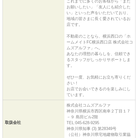
これまでに多くのお客様から「また
お願いしたい」「友人にも紹介した
い」といった声をいただいており、
地域の皆さまに長く愛されているお
店です。
不動産のことなら、横浜西口の「ホ
ームメイトFC横浜西口店 株式会社コ
ムズアルファ」へ。
あなたの理想の暮らしを、信頼でき
るスタッフがしっかりサポートしま
す。
ぜひ一度、お気軽にお立ち寄りくだ
さい！
お店でお会いできるのを楽しみにし
ています。
株式会社コムズアルファ
神奈川県横浜市西区南幸２丁目１７
－９ 島田ビル2階
取扱会社
TEL:045-628-9295
神奈川県知事 (3) 第28349号
（公社）神奈川県宅地建物取引業協