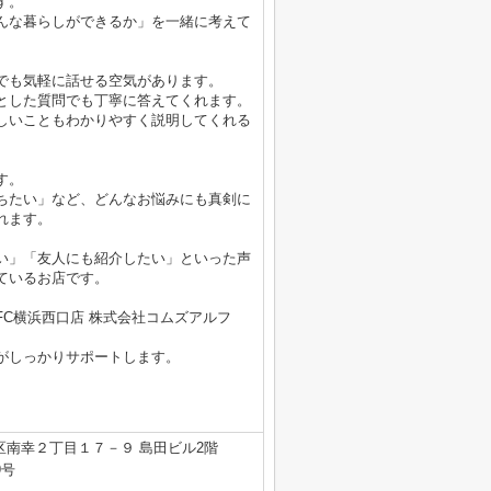
す。
んな暮らしができるか」を一緒に考えて
でも気軽に話せる空気があります。
とした質問でも丁寧に答えてくれます。
しいこともわかりやすく説明してくれる
す。
ちたい」など、どんなお悩みにも真剣に
れます。
い」「友人にも紹介したい」といった声
ているお店です。
C横浜西口店 株式会社コムズアルフ
がしっかりサポートします。
区南幸２丁目１７－９ 島田ビル2階
9号