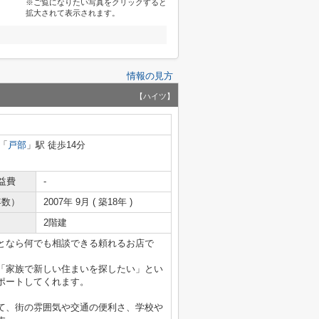
※ご覧になりたい写真をクリックすると
拡大されて表示されます。
情報の見方
【ハイツ】
「
戸部
」駅 徒歩14分
益費
-
年数）
2007年 9月 ( 築18年 )
2階建
となら何でも相談できる頼れるお店で
「家族で新しい住まいを探したい」とい
ポートしてくれます。
て、街の雰囲気や交通の便利さ、学校や