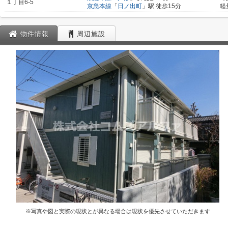
１丁目6-5
京急本線
「
日ノ出町
」駅 徒歩15分
軽
物件情報
周辺施設
※写真や図と実際の現状とが異なる場合は現状を優先させていただきます