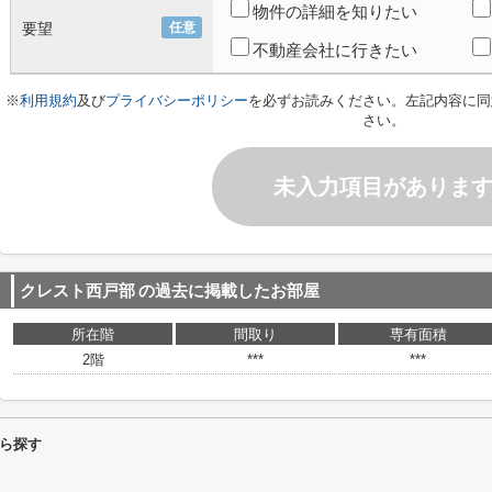
物件の詳細を知りたい
要望
任意
不動産会社に行きたい
※
利用規約
及び
プライバシーポリシー
を必ずお読みください。左記内容に同
さい。
未入力項目がありま
クレスト西戸部
の過去に掲載したお部屋
所在階
間取り
専有面積
2階
***
***
ら探す