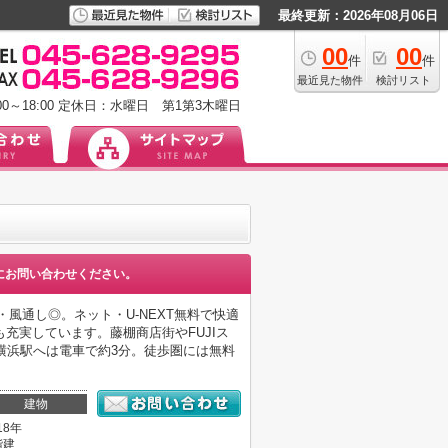
最終更新：2026年08月06日
00
00
件
件
最近見た物件
検討リスト
0～18:00
定休日：水曜日 第1第3木曜日
にお問い合わせください。
・風通し◎。ネット・U‑NEXT無料で快適
充実しています。藤棚商店街やFUJIス
横浜駅へは電車で約3分。徒歩圏には無料
建物
18年
階建