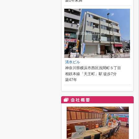
築1年未満
清水ビル
神奈川県横浜市西区浅間町５丁目
相鉄本線「天王町」駅 徒歩7分
築47年