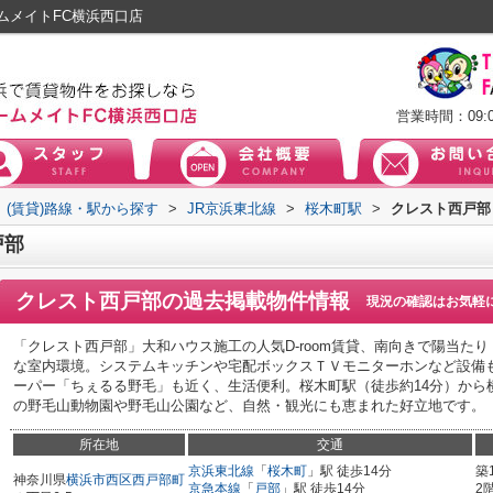
ムメイトFC横浜西口店
営業時間：09:0
(賃貸)路線・駅から探す
>
JR京浜東北線
>
桜木町駅
>
クレスト西戸部
戸部
クレスト西戸部
の過去掲載物件情報
現況の確認はお気軽
「クレスト西戸部」大和ハウス施工の人気D‑room賃貸、南向きで陽当たり
な室内環境。システムキッチンや宅配ボックスＴＶモニターホンなど設備も
ーパー「ちぇるる野毛」も近く、生活便利。桜木町駅（徒歩約14分）から
の野毛山動物園や野毛山公園など、自然・観光にも恵まれた好立地です。
所在地
交通
京浜東北線
「
桜木町
」駅 徒歩14分
築
神奈川県
横浜市西区
西戸部町
京急本線
「
戸部
」駅 徒歩14分
2