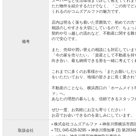
スーパーなど生活環境まで詳しく教えてくれま
ただ物件を紹介するだけでなく、「この街でど
くれるのがコムズアルファの魅力です。
店内は明るく落ち着いた雰囲気で、初めての方
相談のしやすさを大切にしているので、ちょっ
契約や引っ越しの流れなど、不動産に関する難
ので安心です。
備考
また、売却や買い替えの相談にも対応していま
「今の家を売りたい」「資産として不動産を持
向き合い、最も納得できる形を一緒に考えてく
これまでに多くのお客様から「またお願いした
をいただいており、地域の皆さまに長く愛され
不動産のことなら、横浜西口の「ホームメイトF
ァ」へ。
あなたの理想の暮らしを、信頼できるスタッフ
ぜひ一度、お気軽にお立ち寄りください！
お店でお会いできるのを楽しみにしています。
株式会社コムズアルファ
神奈川県横浜市西
TEL:045-628-9295
神奈川県知事 (3) 第2834
取扱会社