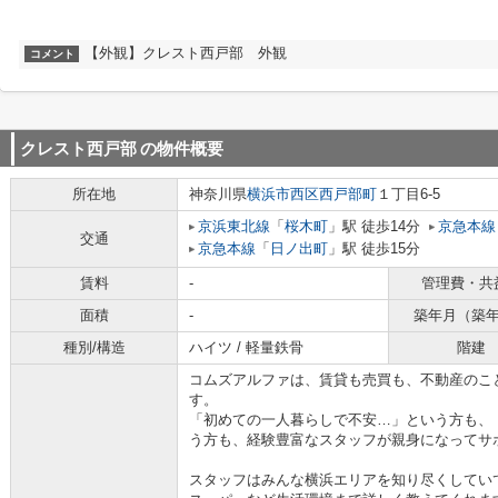
【外観】クレスト西戸部 外観
コメント
クレスト西戸部
の物件概要
所在地
神奈川県
横浜市西区
西戸部町
１丁目6-5
京浜東北線
「
桜木町
」駅 徒歩14分
京急本線
交通
京急本線
「
日ノ出町
」駅 徒歩15分
賃料
-
管理費・共
面積
-
築年月（築
種別/構造
ハイツ / 軽量鉄骨
階建
コムズアルファは、賃貸も売買も、不動産のこ
す。
「初めての一人暮らしで不安…」という方も、
う方も、経験豊富なスタッフが親身になってサ
スタッフはみんな横浜エリアを知り尽くしてい