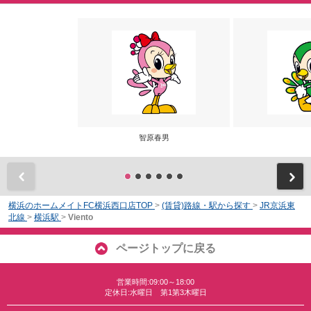
智原春男
前
横浜のホームメイトFC横浜西口店TOP
>
(賃貸)路線・駅から探す
>
JR京浜東
北線
>
横浜駅
>
Viento
ページトップに戻る
営業時間:09:00～18:00
定休日:水曜日 第1第3木曜日