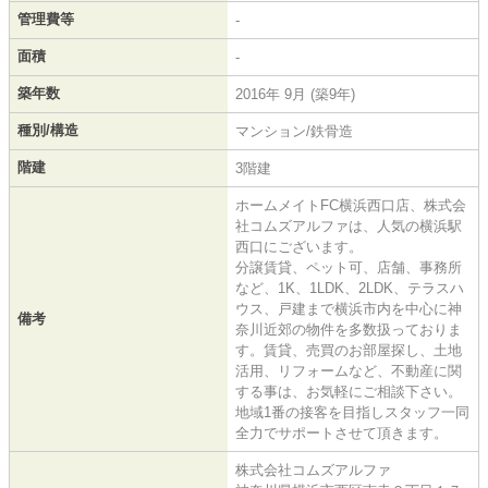
管理費等
-
面積
-
築年数
2016年 9月 (築9年)
種別/構造
マンション/鉄骨造
階建
3階建
ホームメイトFC横浜西口店、株式会
社コムズアルファは、人気の横浜駅
西口にございます。
分譲賃貸、ペット可、店舗、事務所
など、1K、1LDK、2LDK、テラスハ
ウス、戸建まで横浜市内を中心に神
備考
奈川近郊の物件を多数扱っておりま
す。賃貸、売買のお部屋探し、土地
活用、リフォームなど、不動産に関
する事は、お気軽にご相談下さい。
地域1番の接客を目指しスタッフ一同
全力でサポートさせて頂きます。
株式会社コムズアルファ