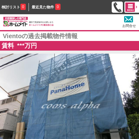
0
0
検討リスト
最近見た物件
お問合せ
Vientoの過去掲載物件情報
賃料
***
万円