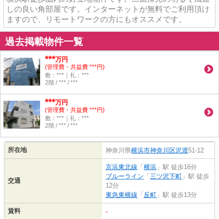
しの良い角部屋です。インターネットが無料でご利用頂け
ますので、リモートワークの方にもオススメです。
過去掲載物件一覧
***
万円
(管理費・共益費 ***円)
敷：***｜礼：***
2階 / *** / ***
***
万円
(管理費・共益費 ***円)
敷：***｜礼：***
2階 / *** / ***
所在地
神奈川県
横浜市神奈川区
沢渡
51-12
京浜東北線
「
横浜
」駅 徒歩16分
ブルーライン
「
三ツ沢下町
」駅 徒歩
交通
12分
東急東横線
「
反町
」駅 徒歩13分
賃料
-