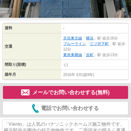
賃料
-
京浜東北線
「
横浜
」駅 徒歩16分
ブルーライン
「
三ツ沢下町
」駅 徒歩
交通
12分
東急東横線
「
反町
」駅 徒歩13分
間取り(面積)
-(-)
築年月
2016年 9月(築9年)
メールでお問い合わせする(無料)
電話でお問い合わせする
「Viento」は人気のパナソニックホームズ施工物件です。
横浜駅徒歩圏内の好立地物件です。二面採光の明るく風通