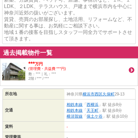
LDK、２LDK、テラスハウス、戸建まで横浜市内を中心に
神奈川近郊の扱いがございます。
賃貸、売買のお部屋探し、土地活用、リフォームなど、不
動産に関する事は、お気軽にご相談下さい。
地域１番の接客を目指しスタッフ一同全力でサポートさせ
て頂きます。
過去掲載物件一覧
***
万円
(管理費・共益費 ***円)
敷：***｜礼：***
2階 / *** / ***
所在地
神奈川県
横浜市西区
久保町
29-13
相鉄本線
「
西横浜
」駅 徒歩8分
交通
相鉄本線
「
天王町
」駅 徒歩8分
横須賀線
「
保土ケ谷
」駅 徒歩10分
賃料
-
管理費等
-