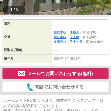
1 / 3
賃料
-
相鉄本線
「
西横浜
」駅 徒歩8分
交通
相鉄本線
「
天王町
」駅 徒歩8分
横須賀線
「
保土ケ谷
」駅 徒歩10分
間取り(面積)
-(-)
築年月
2009年 3月(築17年)
メールでお問い合わせする(無料)
電話でお問い合わせする
ホームメイトFC横浜西口店 株式会社コムズアルファは、
人気の横浜駅西口にございます。
新築、分譲賃貸、ペット可、店舗、事務所など、１K、１