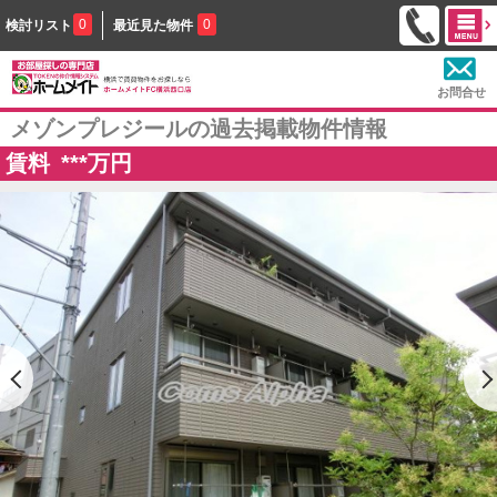
0
0
検討リスト
最近見た物件
お問合せ
メゾンプレジールの過去掲載物件情報
賃料
***
万円