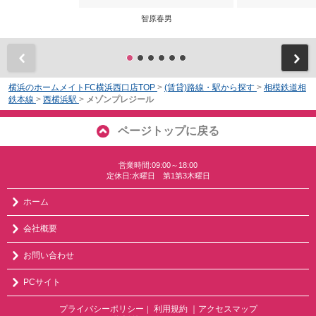
智原春男
前
横浜のホームメイトFC横浜西口店TOP
>
(賃貸)路線・駅から探す
>
相模鉄道相
鉄本線
>
西横浜駅
>
メゾンプレジール
ページトップに戻る
営業時間:09:00～18:00
定休日:水曜日 第1第3木曜日
ホーム
会社概要
お問い合わせ
PCサイト
プライバシーポリシー
利用規約
｜アクセスマップ
｜