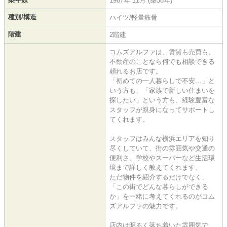
1987年 11月 (築38年)
種別/構造
ハイツ/軽量鉄骨
階建
2階建
コムズアルファは、賃貸も売買も、
不動産のことなら何でも相談できる
頼れるお店です。
「初めての一人暮らしで不安…」と
いう方も、「家族で新しい住まいを
探したい」という方も、経験豊富な
スタッフが親身になってサポートし
てくれます。
スタッフはみんな横浜エリアを知り
尽くしていて、街の雰囲気や交通の
便利さ、学校やスーパーなど生活環
境まで詳しく教えてくれます。
ただ物件を紹介するだけでなく、
「この街でどんな暮らしができる
か」を一緒に考えてくれるのがコム
ズアルファの魅力です。
店内は明るく落ち着いた雰囲気で、