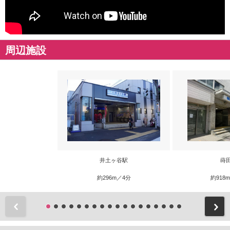
周辺施設
井土ヶ谷駅
蒔
約296m／4分
約918
前