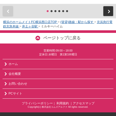
前
横浜のホームメイトFC横浜西口店TOP
>
(賃貸)路線・駅から探す
>
京浜急行電
鉄京急本線
>
井土ヶ谷駅
>
ミルキーハイム
ページトップに戻る
営業時間:09:00～18:00
定休日:水曜日 第1第3木曜日
ホーム
会社概要
お問い合わせ
PCサイト
プライバシーポリシー
利用規約
｜アクセスマップ
｜
Copyright(c) 株式会社コムズアルファ All rights reserved.