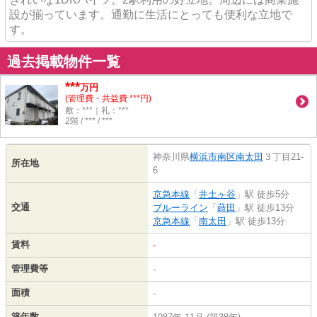
設が揃っています。通勤に生活にとっても便利な立地で
す。
過去掲載物件一覧
***
万円
(管理費・共益費 ***円)
敷：***｜礼：***
2階 / *** / ***
神奈川県
横浜市南区
南太田
３丁目21-
所在地
6
京急本線
「
井土ヶ谷
」駅 徒歩5分
交通
ブルーライン
「
蒔田
」駅 徒歩13分
京急本線
「
南太田
」駅 徒歩13分
賃料
-
管理費等
-
面積
-
築年数