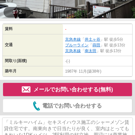
1 / 2
賃料
-
京急本線
「
井土ヶ谷
」駅 徒歩5分
交通
ブルーライン
「
蒔田
」駅 徒歩13分
京急本線
「
南太田
」駅 徒歩13分
間取り(面積)
-(-)
築年月
1987年 11月(築38年)
メールでお問い合わせする(無料)
電話でお問い合わせする
「ミルキーハイム」セキスイハウス施工のシャーメゾン賃
貸住宅です。南東向きで日当たりが良く、室内はとっても
きれいな1DKハイツ。2駅利用の好立地。周辺には商業施