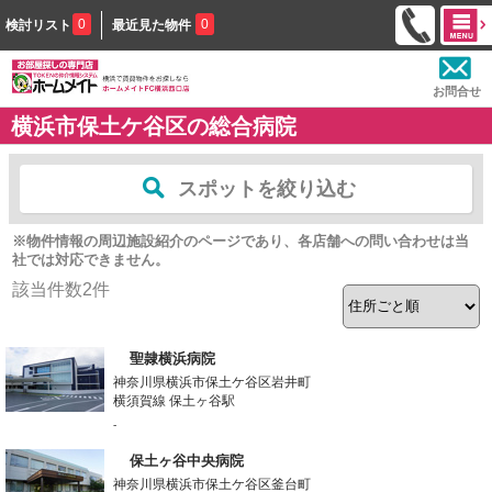
0
0
検討リスト
最近見た物件
お問合せ
横浜市保土ケ谷区の総合病院
スポットを絞り込む
※物件情報の周辺施設紹介のページであり、各店舗への問い合わせは当
社では対応できません。
該当件数
2
件
聖隷横浜病院
神奈川県横浜市保土ケ谷区岩井町
横須賀線 保土ヶ谷駅
-
保土ヶ谷中央病院
神奈川県横浜市保土ケ谷区釜台町