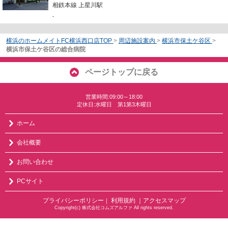
相鉄本線 上星川駅
-
横浜のホームメイトFC横浜西口店TOP
>
周辺施設案内
>
横浜市保土ケ谷区
>
横浜市保土ケ谷区の総合病院
ページトップに戻る
営業時間:09:00～18:00
定休日:水曜日 第1第3木曜日
ホーム
会社概要
お問い合わせ
PCサイト
プライバシーポリシー
利用規約
｜アクセスマップ
｜
Copyright(c) 株式会社コムズアルファ All rights reserved.