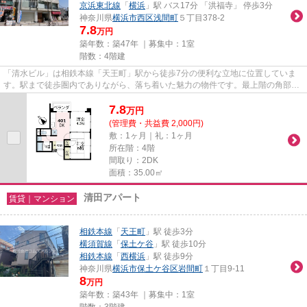
京浜東北線
「
横浜
」駅 バス17分 「洪福寺」 停歩3分
神奈川県
横浜市西区
浅間町
５丁目378-2
7.8
万円
築年数：築47年 ｜募集中：
1室
階数：4階建
「清水ビル」は相鉄本線「天王町」駅から徒歩7分の便利な立地に位置していま
す。駅まで徒歩圏内でありながら、落ち着いた魅力の物件です。最上階の角部屋
です。バストイレ別、独立洗面...
7.8
万
円
(管理費・共益費 2,000円)
敷：1ヶ月｜礼：1ヶ月
所在階：4階
間取り：2DK
面積：35.00㎡
清田アパート
賃貸｜マンション
相鉄本線
「
天王町
」駅 徒歩3分
横須賀線
「
保土ケ谷
」駅 徒歩10分
相鉄本線
「
西横浜
」駅 徒歩9分
神奈川県
横浜市保土ケ谷区
岩間町
１丁目9-11
8
万円
築年数：築43年 ｜募集中：
1室
階数：3階建