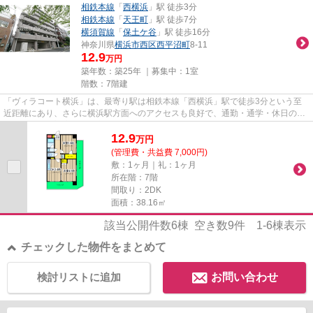
相鉄本線
「
西横浜
」駅 徒歩3分
相鉄本線
「
天王町
」駅 徒歩7分
横須賀線
「
保土ケ谷
」駅 徒歩16分
神奈川県
横浜市西区
西平沼町
8-11
12.9
万円
築年数：築25年 ｜募集中：
1室
階数：7階建
「ヴィラコート横浜」は、最寄り駅は相鉄本線「西横浜」駅で徒歩3分という至
近距離にあり、さらに横浜駅方面へのアクセスも良好で、通勤・通学・休日の外
出にも柔軟に対応できる交通環...
12.9
万
円
(管理費・共益費 7,000円)
敷：1ヶ月｜礼：1ヶ月
所在階：7階
間取り：2DK
面積：38.16㎡
該当公開件数
6
棟 空き数
9
件
1-6
棟表示
チェックした物件をまとめて
検討リストに追加
お問い合わせ