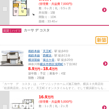
(管理費・共益費 7,000円)
敷：0ヶ月｜礼：0.5ヶ月
所在階：1階
間取り：1DK
面積：33.40㎡
カーサ デ コスタ
賃貸｜ハイツ
相鉄本線
「
天王町
」駅 徒歩8分
相鉄本線
「
西横浜
」駅 徒歩11分
横須賀線
「
保土ケ谷
」駅 徒歩20分
神奈川県
横浜市西区
浅間町
５丁目382
8.9
18.4
万円～
万円
築年数：予定 ｜募集中：
4室
階数：2階建
「カーサ デ コスタ」は、パナソニックホームズ施工物件。横浜３大商店街
「松原商店街」からすぐ。天王町イオンスタイルもすぐ。そして横浜駅からも平
坦な道のり。最寄り駅「天王町...
16.9
万
円
(管理費・共益費 5,000円)
敷：1ヶ月｜礼：2ヶ月