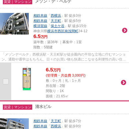
メゾン・デ・ベルテ
賃貸｜マンション
相鉄本線
「
西横浜
」駅 徒歩3分
相鉄本線
「
天王町
」駅 徒歩5分
横須賀線
「
保土ケ谷
」駅 徒歩15分
神奈川県
横浜市西区
南浅間町
24-12
6.5
万円
築年数：築36年 ｜募集中：
1室
階数：5階建
「メゾンデベルテ」西横浜駅・天王町駅が徒歩圏内の平坦な立地に佇むマンショ
ン。通勤や通学はもちろん、日々のお買い物も快適にこなせる利便性の高い住環
境が魅力です。周辺には生活...
6.5
万
円
(管理費・共益費 3,000円)
敷：0ヶ月｜礼：1ヶ月
所在階：2階
間取り：1K
面積：21.65㎡
清水ビル
賃貸｜マンション
相鉄本線
「
天王町
」駅 徒歩7分
相鉄本線
「
西横浜
」駅 徒歩9分