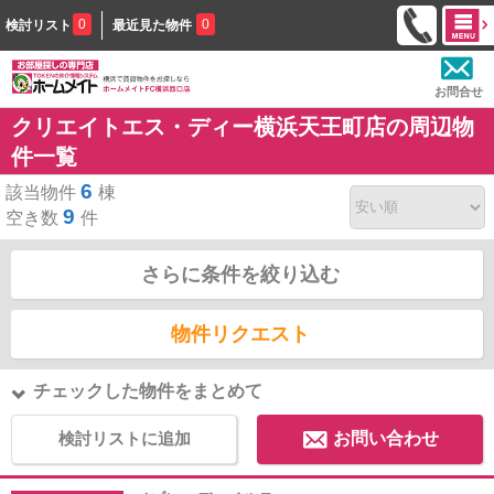
0
0
検討リスト
最近見た物件
お問合せ
クリエイトエス・ディー横浜天王町店の周辺物
件一覧
6
該当物件
棟
9
空き数
件
さらに条件を絞り込む
物件リクエスト
チェックした物件をまとめて
検討リストに追加
お問い合わせ