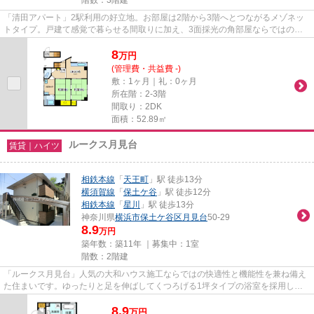
「清田アパート」2駅利用の好立地。お部屋は2階から3階へとつながるメゾネッ
トタイプ。戸建て感覚で暮らせる間取りに加え、3面採光の角部屋ならではの明
るさと心地よい風通しが魅力で...
8
万
円
(管理費・共益費 -)
敷：1ヶ月｜礼：0ヶ月
所在階：2-3階
間取り：2DK
面積：52.89㎡
ルークス月見台
賃貸｜ハイツ
相鉄本線
「
天王町
」駅 徒歩13分
横須賀線
「
保土ケ谷
」駅 徒歩12分
相鉄本線
「
星川
」駅 徒歩13分
神奈川県
横浜市保土ケ谷区
月見台
50-29
8.9
万円
築年数：築11年 ｜募集中：
1室
階数：2階建
「ルークス月見台」人気の大和ハウス施工ならではの快適性と機能性を兼ね備え
た住まいです。ゆったりと足を伸ばしてくつろげる1坪タイプの浴室を採用し、
毎日のバスタイムを贅沢な時間...
8.9
万
円