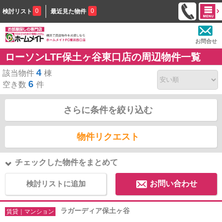
0
0
検討リスト
最近見た物件
お問合せ
ローソンLTF保土ヶ谷東口店の周辺物件一覧
4
該当物件
棟
6
空き数
件
さらに条件を絞り込む
物件リクエスト
チェックした物件をまとめて
検討リストに追加
お問い合わせ
ラガーディア保土ヶ谷
賃貸｜マンション