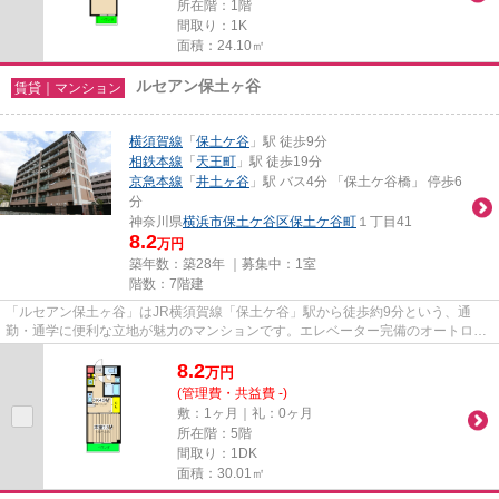
所在階：1階
間取り：1K
面積：24.10㎡
ルセアン保土ヶ谷
賃貸｜マンション
横須賀線
「
保土ケ谷
」駅 徒歩9分
相鉄本線
「
天王町
」駅 徒歩19分
京急本線
「
井土ヶ谷
」駅 バス4分 「保土ケ谷橋」 停歩6
分
神奈川県
横浜市保土ケ谷区
保土ケ谷町
１丁目41
8.2
万円
築年数：築28年 ｜募集中：
1室
階数：7階建
「ルセアン保土ヶ谷」はJR横須賀線「保土ケ谷」駅から徒歩約9分という、通
勤・通学に便利な立地が魅力のマンションです。エレベーター完備のオートロッ
ク、防犯カメラが設置されている...
8.2
万
円
(管理費・共益費 -)
敷：1ヶ月｜礼：0ヶ月
所在階：5階
間取り：1DK
面積：30.01㎡