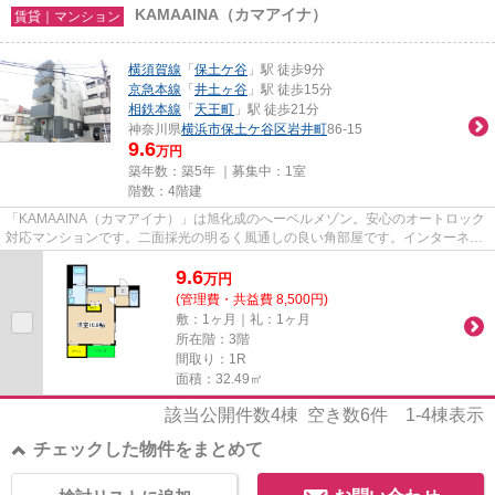
KAMAAINA（カマアイナ）
賃貸｜マンション
横須賀線
「
保土ケ谷
」駅 徒歩9分
京急本線
「
井土ヶ谷
」駅 徒歩15分
相鉄本線
「
天王町
」駅 徒歩21分
神奈川県
横浜市保土ケ谷区
岩井町
86-15
9.6
万円
築年数：築5年 ｜募集中：
1室
階数：4階建
「KAMAAINA（カマアイナ）」は旭化成のへーベルメゾン。安心のオートロック
対応マンションです。二面採光の明るく風通しの良い角部屋です。インターネッ
トが無料でご利用頂けますので...
9.6
万
円
(管理費・共益費 8,500円)
敷：1ヶ月｜礼：1ヶ月
所在階：3階
間取り：1R
面積：32.49㎡
該当公開件数
4
棟 空き数
6
件
1-4
棟表示
チェックした物件をまとめて