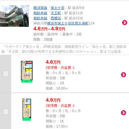
横須賀線
「
保土ケ谷
」駅 徒歩5分
相鉄本線
「
天王町
」駅 徒歩11分
相鉄本線
「
西横浜
」駅 徒歩12分
神奈川県
横浜市保土ケ谷区
西久保町
124
4.6
4.9
万円～
万円
築年数：築36年 ｜募集中：
3室
階数：3階建
「ラガーディア保土ヶ谷」JR横須賀線・湘南新宿ライン「保土ヶ谷」駅と相鉄本
線「天王町」駅の2駅が利用できる利便性の高いロケーション。駅までは坂道の
ない平坦な道のりで、毎日の通...
4.6
万
円
(管理費・共益費 -)
敷：0ヶ月｜礼：0ヶ月
所在階：1階
間取り：1R
面積：18.00㎡
4.9
万
円
(管理費・共益費 -)
敷：0ヶ月｜礼：0ヶ月
所在階：2階
間取り：1K
面積：17.00㎡