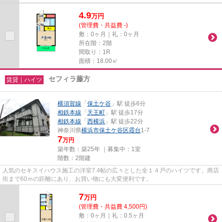
4.9
万
円
(管理費・共益費 -)
敷：0ヶ月｜礼：0ヶ月
所在階：2階
間取り：1R
面積：18.00㎡
セフィラ藤方
賃貸｜ハイツ
横須賀線
「
保土ケ谷
」駅 徒歩6分
相鉄本線
「
天王町
」駅 徒歩17分
相鉄本線
「
西横浜
」駅 徒歩22分
神奈川県
横浜市保土ケ谷区
霞台
1-7
7
万円
築年数：築25年 ｜募集中：
1室
階数：2階建
人気のセキスイハウス施工の洋室7.4帖の広々とした全１４戸のハイツです。商店
街まで60ｍの距離にあり、お買い物にも大変便利です。
7
万
円
(管理費・共益費 4,500円)
敷：0ヶ月｜礼：0.5ヶ月