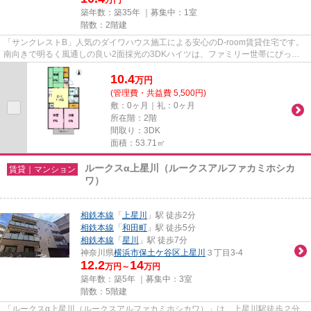
築年数：築35年 ｜募集中：
1室
階数：2階建
「サンクレストB」人気のダイワハウス施工による安心のD-room賃貸住宅です。
南向きで明るく風通しの良い2面採光の3DKハイツは、ファミリー世帯にぴった
りの住まいです。浴室には追焚給...
10.4
万
円
(管理費・共益費 5,500円)
敷：0ヶ月｜礼：0ヶ月
所在階：2階
間取り：3DK
面積：53.71㎡
ルークスα上星川（ルークスアルファカミホシカ
賃貸｜マンション
ワ）
相鉄本線
「
上星川
」駅 徒歩2分
相鉄本線
「
和田町
」駅 徒歩5分
相鉄本線
「
星川
」駅 徒歩7分
神奈川県
横浜市保土ケ谷区
上星川
３丁目3-4
12.2
14
万円～
万円
築年数：築5年 ｜募集中：
3室
階数：5階建
「ルークスα上星川（ルークスアルファカミホシカワ）」は、上星川駅徒歩２分