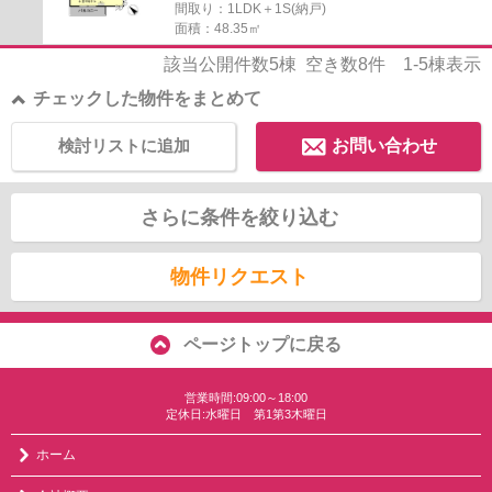
間取り：1LDK＋1S(納戸)
面積：48.35㎡
該当公開件数
5
棟 空き数
8
件
1-5
棟表示
チェックした物件をまとめて
検討リストに追加
お問い合わせ
さらに条件を絞り込む
物件リクエスト
ページトップに戻る
営業時間:09:00～18:00
定休日:水曜日 第1第3木曜日
ホーム