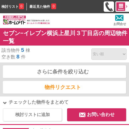
0
0
検討リスト
最近見た物件
お問合せ
セブン−イレブン横浜上星川３丁目店の周辺物件
一覧
5
該当物件
棟
8
空き数
件
さらに条件を絞り込む
物件リクエスト
チェックした物件をまとめて
検討リストに追加
お問い合わせ