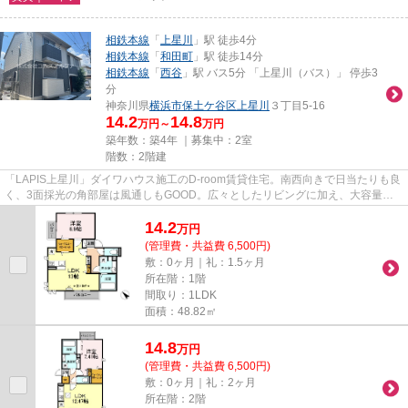
相鉄本線
「
上星川
」駅 徒歩4分
相鉄本線
「
和田町
」駅 徒歩14分
相鉄本線
「
西谷
」駅 バス5分 「上星川（バス）」 停歩3
分
神奈川県
横浜市保土ケ谷区
上星川
３丁目5-16
14.2
14.8
万円～
万円
築年数：築4年 ｜募集中：
2室
階数：2階建
「LAPIS上星川」ダイワハウス施工のD-room賃貸住宅。南西向きで日当たりも良
く、3面採光の角部屋は風通しもGOOD。広々としたリビングに加え、大容量の
ウォークインクロゼット付きで、...
14.2
万
円
(管理費・共益費 6,500円)
敷：0ヶ月｜礼：1.5ヶ月
所在階：1階
間取り：1LDK
面積：48.82㎡
14.8
万
円
(管理費・共益費 6,500円)
敷：0ヶ月｜礼：2ヶ月
所在階：2階