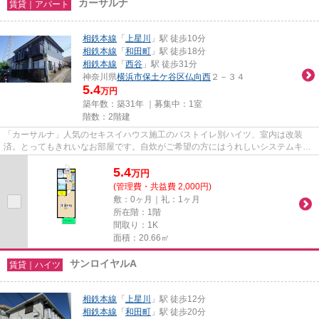
カーサルナ
賃貸｜アパート
相鉄本線
「
上星川
」駅 徒歩10分
相鉄本線
「
和田町
」駅 徒歩18分
相鉄本線
「
西谷
」駅 徒歩31分
神奈川県
横浜市保土ケ谷区
仏向西
２－３４
5.4
万円
築年数：築31年 ｜募集中：
1室
階数：2階建
「カーサルナ」人気のセキスイハウス施工のバストイレ別ハイツ、室内は改装
済。とってもきれいなお部屋です。自炊がご希望の方にはうれしいシステムキッ
チン対応。大型バイクの駐輪も...
5.4
万
円
(管理費・共益費 2,000円)
敷：0ヶ月｜礼：1ヶ月
所在階：1階
間取り：1K
面積：20.66㎡
サンロイヤルA
賃貸｜ハイツ
相鉄本線
「
上星川
」駅 徒歩12分
相鉄本線
「
和田町
」駅 徒歩20分