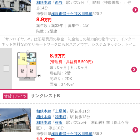
相鉄本線
「
西谷
」駅 バス3分 「川島町（神奈川県）」 停
歩14分
神奈川県
横浜市保土ケ谷区
川島町
520-2
8.9
万円
築年数：築32年 ｜募集中：
1室
階数：2階建
「サンロイヤルA」は初期費用の敷金、礼金無しの魅力的な物件です。インター
ネット無料なのでリモートワークにもおススメです。システムキッチン、トイ
レ、洗面台、エアコンを交換済で...
8.9
万
円
(管理費・共益費 5,500円)
敷：0ヶ月｜礼：0ヶ月
所在階：2階
間取り：2DK
面積：37.40㎡
サンクレストB
賃貸｜ハイツ
相鉄本線
「
上星川
」駅 徒歩11分
相鉄本線
「
和田町
」駅 徒歩18分
相鉄本線
「
横浜
」駅 バス25分 「杉山神社前〔保土ケ谷
区〕」 停歩10分
神奈川県
横浜市保土ケ谷区
川島町
536-3
10.4
万円