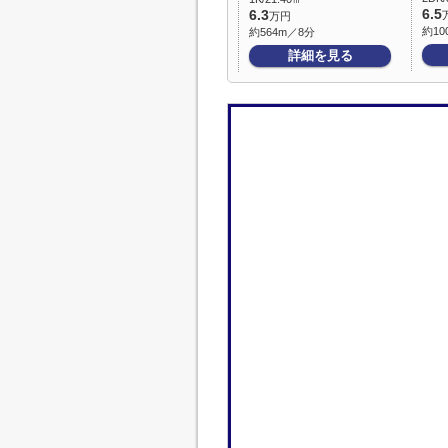
6.5
6.3
万円
約10
約564m／8分
詳細を見る