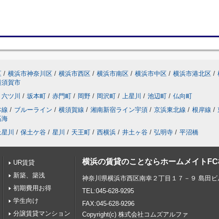
区
/
横浜市神奈川区
/
横浜市西区
/
横浜市南区
/
横浜市中区
/
横浜市港北区
/
横須賀市
六ツ川
/
坂本町
/
赤門町
/
岡野
/
岡沢町
/
上星川
/
池辺町
/
仏向町
本線
/
ブルーライン
/
横須賀線
/
湘南新宿ライン宇須
/
京浜東北線
/
根岸線
/
高海
上星川
/
保土ケ谷
/
星川
/
天王町
/
西横浜
/
井土ヶ谷
/
弘明寺
/
平沼橋
横浜の賃貸のことならホームメイトF
UR賃貸
新築、築浅
神奈川県横浜市西区南幸２丁目１７－９ 島田ビ
初期費用お得
TEL:045-628-9295
学生向け
FAX:045-628-9296
分譲賃貸マンション
Copyright(c) 株式会社コムズアルファ