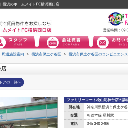
｜横浜のホームメイトFC横浜西口店
営業時間：09:0
周辺施設案内
>
横浜市保土ケ谷区
>
横浜市保土ケ谷区のコンビニエンス
台店
トアの一覧へ
ファミリーマート松山明神台店の詳
所在地
神奈川県横浜市保土ケ谷
交通
相鉄本線 星川駅
電話
045-340-2496