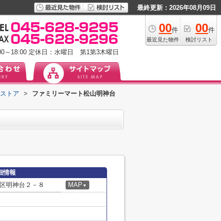
最終更新：2026年08月09日
00
00
件
件
最近見た物件
検討リスト
0～18:00
定休日：水曜日 第1第3木曜日
ストア
>
ファミリーマート松山明神台
細情報
区明神台２－８
MAP
▼