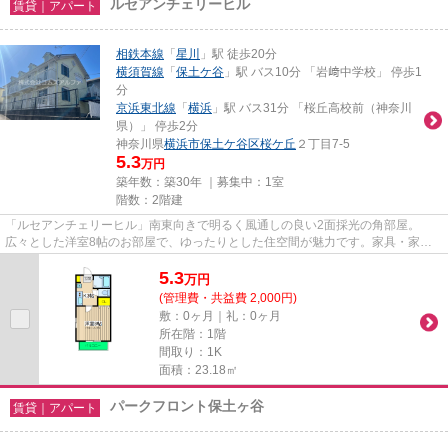
ルセアンチェリーヒル
賃貸｜アパート
相鉄本線
「
星川
」駅 徒歩20分
横須賀線
「
保土ケ谷
」駅 バス10分 「岩﨑中学校」 停歩1
分
京浜東北線
「
横浜
」駅 バス31分 「桜丘高校前（神奈川
県）」 停歩2分
神奈川県
横浜市保土ケ谷区
桜ケ丘
２丁目7-5
5.3
万円
築年数：築30年 ｜募集中：
1室
階数：2階建
「ルセアンチェリーヒル」南東向きで明るく風通しの良い2面採光の角部屋。
広々とした洋室8帖のお部屋で、ゆったりとした住空間が魅力です。家具・家電
付きのお部屋のため、ご入居後す...
5.3
万
円
(管理費・共益費 2,000円)
敷：0ヶ月｜礼：0ヶ月
所在階：1階
間取り：1K
面積：23.18㎡
パークフロント保土ヶ谷
賃貸｜アパート