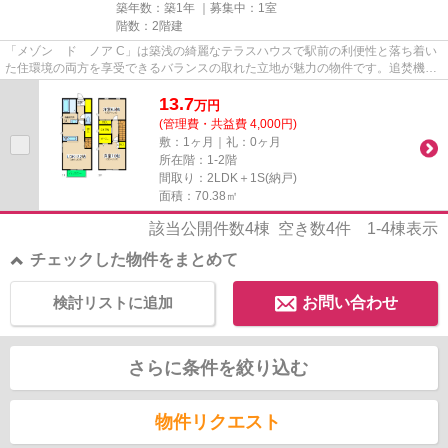
築年数：築1年 ｜募集中：
1室
階数：2階建
「メゾン ド ノア C」は築浅の綺麗なテラスハウスで駅前の利便性と落ち着い
た住環境の両方を享受できるバランスの取れた立地が魅力の物件です。追焚機
能、システムキッチン、ウォー...
13.7
万
円
(管理費・共益費 4,000円)
敷：1ヶ月｜礼：0ヶ月
所在階：1-2階
間取り：2LDK＋1S(納戸)
面積：70.38㎡
該当公開件数
4
棟 空き数
4
件
1-4
棟表示
チェックした物件をまとめて
検討リストに追加
お問い合わせ
さらに条件を絞り込む
物件リクエスト