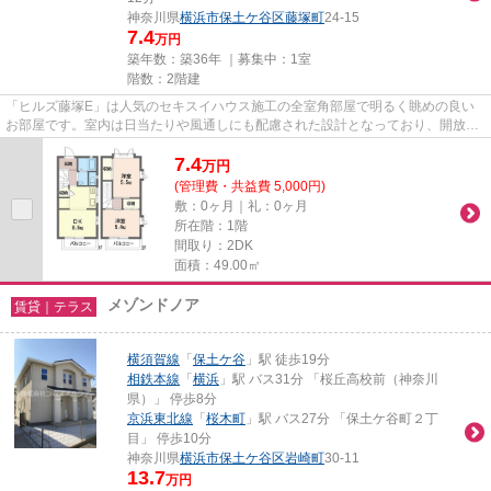
神奈川県
横浜市保土ケ谷区
藤塚町
24-15
7.4
万円
築年数：築36年 ｜募集中：
1室
階数：2階建
「ヒルズ藤塚E」は人気のセキスイハウス施工の全室角部屋で明るく眺めの良い
お部屋です。室内は日当たりや風通しにも配慮された設計となっており、開放感
のある居住空間が魅力です。Ｔ...
7.4
万
円
(管理費・共益費 5,000円)
敷：0ヶ月｜礼：0ヶ月
所在階：1階
間取り：2DK
面積：49.00㎡
メゾンドノア
賃貸｜テラス
横須賀線
「
保土ケ谷
」駅 徒歩19分
相鉄本線
「
横浜
」駅 バス31分 「桜丘高校前（神奈川
県）」 停歩8分
京浜東北線
「
桜木町
」駅 バス27分 「保土ケ谷町２丁
目」 停歩10分
神奈川県
横浜市保土ケ谷区
岩崎町
30-11
13.7
万円