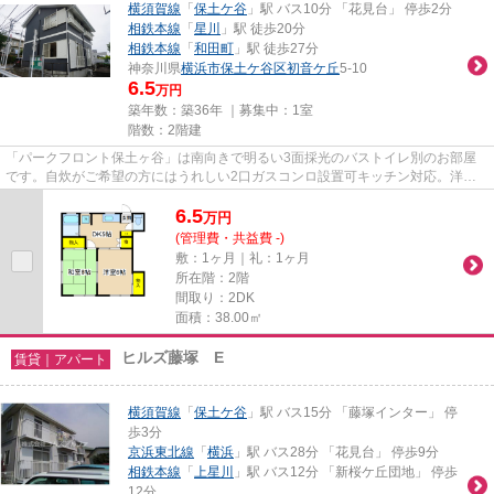
横須賀線
「
保土ケ谷
」駅 バス10分 「花見台」 停歩2分
相鉄本線
「
星川
」駅 徒歩20分
相鉄本線
「
和田町
」駅 徒歩27分
神奈川県
横浜市保土ケ谷区
初音ケ丘
5-10
6.5
万円
築年数：築36年 ｜募集中：
1室
階数：2階建
「パークフロント保土ヶ谷」は南向きで明るい3面採光のバストイレ別のお部屋
です。自炊がご希望の方にはうれしい2口ガスコンロ設置可キッチン対応。洋室
のお部屋はフローリングとなっ...
6.5
万
円
(管理費・共益費 -)
敷：1ヶ月｜礼：1ヶ月
所在階：2階
間取り：2DK
面積：38.00㎡
ヒルズ藤塚 E
賃貸｜アパート
横須賀線
「
保土ケ谷
」駅 バス15分 「藤塚インター」 停
歩3分
京浜東北線
「
横浜
」駅 バス28分 「花見台」 停歩9分
相鉄本線
「
上星川
」駅 バス12分 「新桜ケ丘団地」 停歩
12分