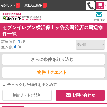
0
0
検討リスト
最近見た物件
お問合せ
セブンイレブン横浜保土ヶ谷公園前店の周辺物
件一覧
4
該当物件
棟
4
空き数
件
さらに条件を絞り込む
物件リクエスト
チェックした物件をまとめて
検討リストに追加
お問い合わせ