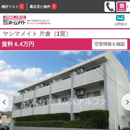
0
0
検討リスト
最近見た物件
お問合せ
ヤシマメイト 片倉（
1
室）
賃料
6.4万円
空室情報を確認