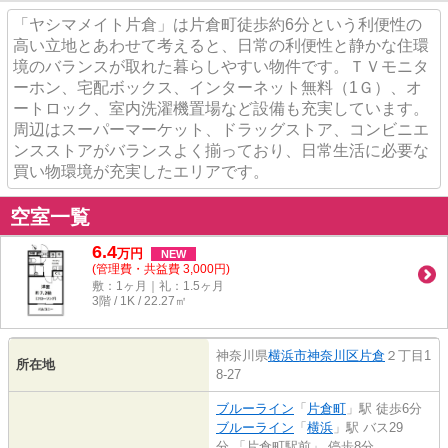
「ヤシマメイト片倉」は片倉町徒歩約6分という利便性の
高い立地とあわせて考えると、日常の利便性と静かな住環
境のバランスが取れた暮らしやすい物件です。ＴＶモニタ
ーホン、宅配ボックス、インターネット無料（1Ｇ）、オ
ートロック、室内洗濯機置場など設備も充実しています。
周辺はスーパーマーケット、ドラッグストア、コンビニエ
ンスストアがバランスよく揃っており、日常生活に必要な
買い物環境が充実したエリアです。
空室一覧
6.4
万
円
NEW
(管理費・共益費 3,000円)
敷：1ヶ月｜礼：1.5ヶ月
3階 / 1K / 22.27㎡
神奈川県
横浜市神奈川区
片倉
２丁目1
所在地
8-27
ブルーライン
「
片倉町
」駅 徒歩6分
ブルーライン
「
横浜
」駅 バス29
分 「片倉町駅前」 停歩8分