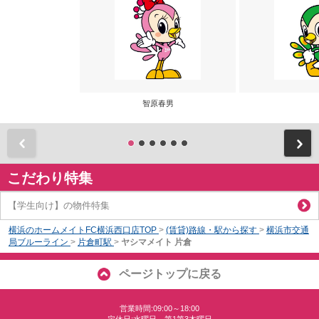
智原春男
前
こだわり特集
【学生向け】の物件特集
横浜のホームメイトFC横浜西口店TOP
>
(賃貸)路線・駅から探す
>
横浜市交通
局ブルーライン
>
片倉町駅
>
ヤシマメイト 片倉
ページトップに戻る
営業時間:09:00～18:00