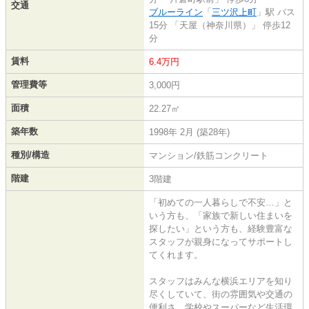
交通
ブルーライン
「
三ツ沢上町
」駅 バス
15分 「天屋（神奈川県）」 停歩12
分
賃料
6.4万円
管理費等
3,000円
面積
22.27㎡
築年数
1998年 2月 (築28年)
種別/構造
マンション/鉄筋コンクリート
階建
3階建
「初めての一人暮らしで不安…」と
いう方も、「家族で新しい住まいを
探したい」という方も、経験豊富な
スタッフが親身になってサポートし
てくれます。
スタッフはみんな横浜エリアを知り
尽くしていて、街の雰囲気や交通の
便利さ、学校やスーパーなど生活環