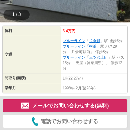
1 / 3
賃料
6.4万円
ブルーライン
「
片倉町
」駅 徒歩6分
ブルーライン
「
横浜
」駅 バス29
分 「片倉町駅前」 停歩8分
交通
ブルーライン
「
三ツ沢上町
」駅 バス
15分 「天屋（神奈川県）」 停歩12
分
間取り(面積)
1K(22.27㎡)
築年月
1998年 2月(築28年)
メールでお問い合わせする(無料)
電話でお問い合わせする