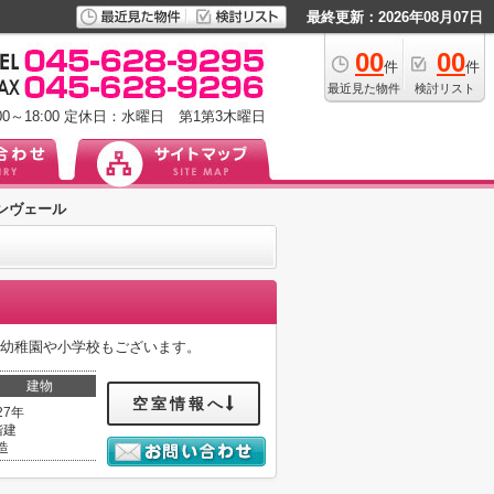
最終更新：2026年08月07日
00
00
件
件
最近見た物件
検討リスト
0～18:00
定休日：水曜日 第1第3木曜日
ンヴェール
、幼稚園や小学校もございます。
建物
空室情報へ
27年
階建
造