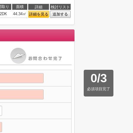
間取り
面積
詳細
検討リスト
2DK
44.34㎡
詳細を見る
追加する
0
/
3
必須項目完了