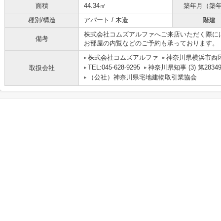
面積
44.34㎡
築年月（築
種別/構造
アパート / 木造
階建
株式会社コムズアルファへご来店いただく際には、0
備考
お部屋の内覧などのご予約も承っております。
株式会社コムズアルファ
神奈川県横浜市西
TEL:045-628-9295
神奈川県知事 (3) 第2834
取扱会社
（公社）神奈川県宅地建物取引業協会