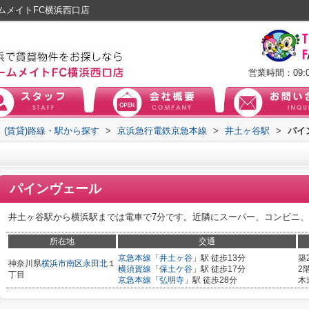
ムメイトFC横浜西口店
営業時間：09:0
(賃貸)路線・駅から探す
>
京浜急行電鉄京急本線
>
井土ヶ谷駅
>
パイ
パインヴェール
井土ヶ谷駅から横浜駅までは電車で7分です。近隣にスーパー、コンビニ
所在地
交通
京急本線
「
井土ヶ谷
」駅 徒歩13分
築
神奈川県
横浜市南区
永田北
１
横須賀線
「
保土ケ谷
」駅 徒歩17分
2
丁目
京急本線
「
弘明寺
」駅 徒歩28分
木