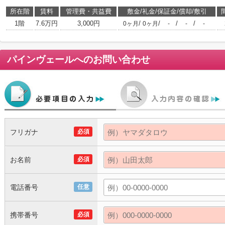
所在階
賃料
管理費・共益費
敷金/礼金/保証金/償却/敷引
1階
7.6万円
3,000円
/
/
/
/
0ヶ月
0ヶ月
-
-
-
パインヴェール
へのお問い合わせ
フリガナ
必須
お名前
必須
電話番号
任意
携帯番号
必須