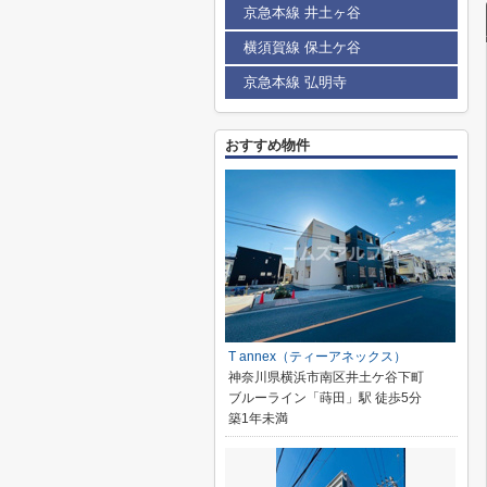
京急本線 井土ヶ谷
横須賀線 保土ケ谷
京急本線 弘明寺
おすすめ物件
T annex（ティーアネックス）
神奈川県横浜市南区井土ケ谷下町
ブルーライン「蒔田」駅 徒歩5分
築1年未満