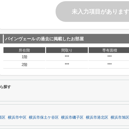
未入力項目がありま
パインヴェール
の過去に掲載したお部屋
所在階
間取り
専有面積
1階
***
***
2階
***
***
ら探す
西区
横浜市中区
横浜市保土ケ谷区
横浜市磯子区
横浜市港北区
横浜市旭