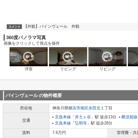
【外観】パインヴェール 外観
コメント
360度パノラマ写真
画像をクリックして視点を操作
洋室
リビング
リビング
パインヴェール
の物件概要
所在地
神奈川県
横浜市南区
永田北
１丁目
京急本線
「
井土ヶ谷
」駅 徒歩13分
横須賀線
交通
京急本線
「
弘明寺
」駅 徒歩28分
賃料
7.6万円
管理費・共