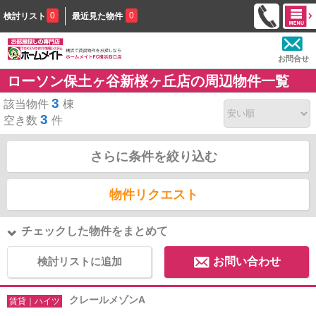
0
0
検討リスト
最近見た物件
お問合せ
ローソン保土ヶ谷新桜ヶ丘店の周辺物件一覧
3
該当物件
棟
3
空き数
件
さらに条件を絞り込む
物件リクエスト
チェックした物件をまとめて
検討リストに追加
お問い合わせ
クレールメゾンA
賃貸｜ハイツ