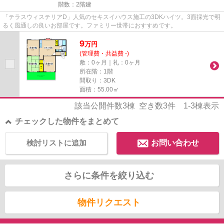
階数：2階建
「テラスウィステリアD」人気のセキスイハウス施工の3DKハイツ。3面採光で明
るく風通しの良いお部屋です。ファミリー世帯におすすめです。
9
万
円
(管理費・共益費 -)
敷：0ヶ月｜礼：0ヶ月
所在階：1階
間取り：3DK
面積：55.00㎡
該当公開件数
3
棟 空き数
3
件
1-3
棟表示
チェックした物件をまとめて
検討リストに追加
お問い合わせ
さらに条件を絞り込む
物件リクエスト