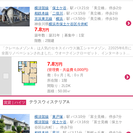
横須賀線
「
保土ケ谷
」駅 バス21分 「美立橋」 停歩2分
相鉄本線
「
二俣川
」駅 バス15分 「美立橋」 停歩2分
京浜東北線
「
横浜
」駅 バス50分 「美立橋」 停歩3分
神奈川県
横浜市保土ケ谷区
今井町
7.8
万円
築年数：築31年 ｜募集中：
1室
階数：2階建
「クレールメゾンＡ」は人気のセキスイハウス施工シャーメゾン。22025年6月に
全面リノベーションされました。ウオークインクローゼット、インターネット無
料、システムキッチン、ＴＶ...
7.8
万
円
(管理費・共益費 6,000円)
敷：0ヶ月｜礼：0ヶ月
所在階：1階
間取り：2LDK
面積：50.00㎡
テラスウィステリアA
賃貸｜ハイツ
横須賀線
「
東戸塚
」駅 バス10分 「富士見橋」 停歩7分
横須賀線
「
保土ケ谷
」駅 バス16分 「富士見橋〔保土ケ
谷区仏向町〕」 停歩7分
相鉄本線
「
星川
」駅 バス11分 「新桜ヶ丘東」 停歩1分