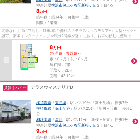
神奈川県
横浜市保土ケ谷区
新桜ケ丘
２丁目4-5
8
万円
築年数：築34年 ｜募集中：
1室
階数：2階建
閑静な住宅街に立地し、駐車場1台無料の「テラスウィステリアA」大型バイク相
談可。藤塚インターチェンジや環状2号線が近くにあり、お車の移動に便利で
す。
8
万
円
(管理費・共益費 -)
敷：0ヶ月｜礼：0ヶ月
所在階：2階
間取り：2DK
面積：42.12㎡
テラスウィステリアD
賃貸｜ハイツ
横須賀線
「
東戸塚
」駅 バス10分 「富士見橋」 停歩7分
横須賀線
「
保土ケ谷
」駅 バス25分 「新桜ヶ丘東」 停歩1
分
相鉄本線
「
星川
」駅 バス11分 「新桜ヶ丘東」 停歩1分
神奈川県
横浜市保土ケ谷区
新桜ケ丘
２丁目4-1
9
万円
築年数：築34年 ｜募集中：
1室