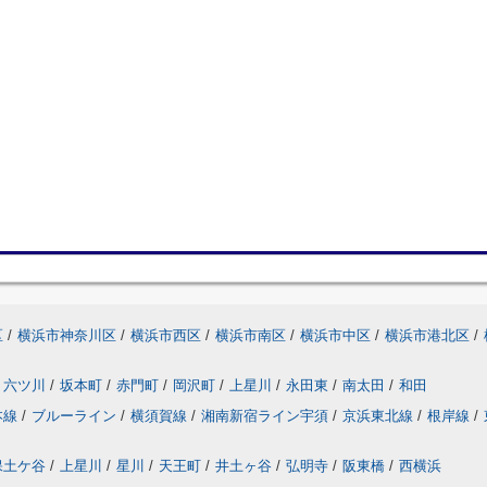
区
/
横浜市神奈川区
/
横浜市西区
/
横浜市南区
/
横浜市中区
/
横浜市港北区
/
六ツ川
/
坂本町
/
赤門町
/
岡沢町
/
上星川
/
永田東
/
南太田
/
和田
本線
/
ブルーライン
/
横須賀線
/
湘南新宿ライン宇須
/
京浜東北線
/
根岸線
/
保土ケ谷
/
上星川
/
星川
/
天王町
/
井土ヶ谷
/
弘明寺
/
阪東橋
/
西横浜