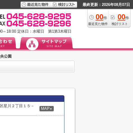
最終更新：2026年08月07日
00
00
件
件
最近見た物件
検討リスト
0～18:00
定休日：水曜日 第1第3木曜日
央公園
区星川２丁目１５－
MAP
▼